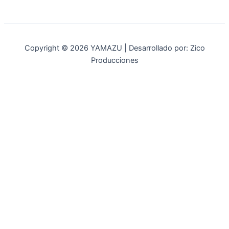
Copyright © 2026 YAMAZU | Desarrollado por: Zico
Producciones
INICIO
NOSOTROS
ACCESORIOS
ACCESORIOS NAUTICOS
ACCESORIOS MINERIA
MOT. FUERA DE BORDA
REPUESTOS
MAQ. AGRICOLA
STIHL
GENKINS
ESTACIONARIAS