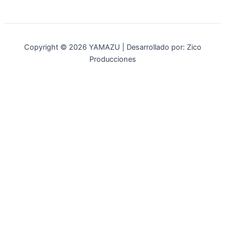
Copyright © 2026 YAMAZU | Desarrollado por: Zico
Producciones
INICIO
NOSOTROS
ACCESORIOS
ACCESORIOS NAUTICOS
ACCESORIOS MINERIA
MOT. FUERA DE BORDA
REPUESTOS
MAQ. AGRICOLA
STIHL
GENKINS
ESTACIONARIAS