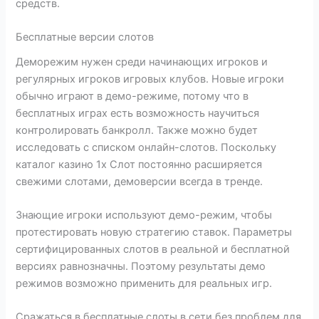
средств.
Бесплатные версии слотов
Деморежим нужен среди начинающих игроков и
регулярных игроков игровых клубов. Новые игроки
обычно играют в демо-режиме, потому что в
бесплатных играх есть возможность научиться
контролировать банкролл. Также можно будет
исследовать с списком онлайн-слотов. Поскольку
каталог казино 1х Cлот постоянно расширяется
свежими слотами, демоверсии всегда в тренде.
Знающие игроки используют демо-режим, чтобы
протестировать новую стратегию ставок. Параметры
сертифицированных слотов в реальной и бесплатной
версиях равнозначны. Поэтому результаты демо
режимов возможно применить для реальных игр.
Сражаться в бесплатные слоты в сети без проблем для