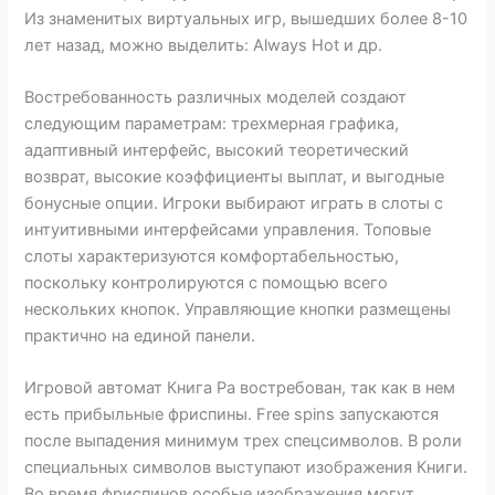
Из знаменитых виртуальных игр, вышедших более 8-10
лет назад, можно выделить: Always Hot и др.
Востребованность различных моделей создают
следующим параметрам: трехмерная графика,
адаптивный интерфейс, высокий теоретический
возврат, высокие коэффициенты выплат, и выгодные
бонусные опции. Игроки выбирают играть в слоты с
интуитивными интерфейсами управления. Топовые
слоты характеризуются комфортабельностью,
поскольку контролируются с помощью всего
нескольких кнопок. Управляющие кнопки размещены
практично на единой панели.
Игровой автомат Книга Ра востребован, так как в нем
есть прибыльные фриспины. Free spins запускаются
после выпадения минимум трех спецсимволов. В роли
специальных символов выступают изображения Книги.
Во время фриспинов особые изображения могут