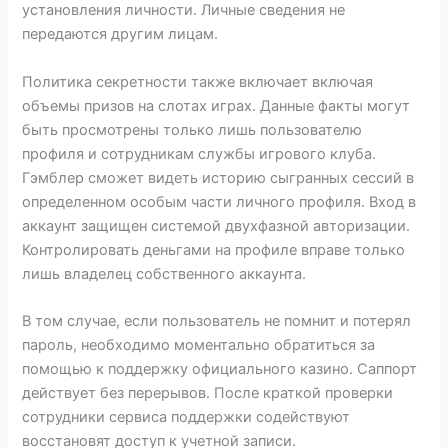
установления личности. Личные сведения не
передаются другим лицам.
Политика секретности также включает включая
объемы призов на слотах играх. Данные факты могут
быть просмотрены только лишь пользователю
профиля и сотрудникам службы игрового клуба.
Гэмблер сможет видеть историю сыгранных сессий в
определенном особым части личного профиля. Вход в
аккаунт защищен системой двухфазной авторизации.
Контролировать деньгами на профиле вправе только
лишь владелец собственного аккаунта.
В том случае, если пользователь не помнит и потерял
пароль, необходимо моментально обратиться за
помощью к поддержку официального казино. Саппорт
действует без перерывов. После краткой проверки
сотрудники сервиса поддержки содействуют
восстановят доступ к учетной записи.