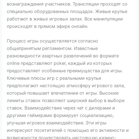
вознаграждения участников. Трансляции проходят со
специально оборудованных площадок. Живые крупье
работают в живых игровых залах. Все манипуляции
происходят в прямом эфире онлайн.
Процесс игры осуществляется согласно
общепринятым регламентом. Известные
разновидности азартных развлечений во формате
online представляют poker, каждый из которых
предоставляет особенные преимущества для игры.
Ключевые плюсы игр с реальными крупье
предполагают настоящую атмосферу игрового зала,
который повышает впечатление от игры. Высокие
лимиты ставок позволяют широкий выбор в выборе
ставок. Взаимодействие через чат с дилерами и
другими геймерами формирует социализацию,
улучшая игровое взаимодействие. Эти игры
интересуют посетителей с помощью его активности и
возможности почувствовать настоящую казино-