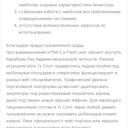
наиболее ходовые характеристики монитора;
стабильная работа с наиболее востребованными
операционными системами;
отсутствие вспомогательных запросов по
использованию.
Благодаря предустановленной среды
программирования HTML5 и Flash user сможет крутить
барабаны без падения визуальной четкости. Разные
игроцкие slots 1х Cлот подверглись поднастройке под
мобильные площадки и оперативно функционируют в
разных веб-обозревателях. Графический движок
портативной платформы дозволяет адаптировать
эмуляторы под разнообразный показатель экрана,
даже под самую новую версию Айфона. Для перехода к
лицензионным слотам в 1х Cлот через любой девайс
пользователю не нужно скачивать мобильный клиент
казино. Линк официального web-портала или зеркала
вписывается в поисковом поле браузера.