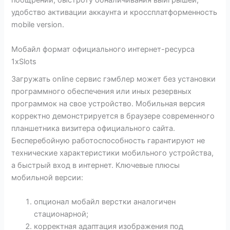
поощрений, быстроту обналичивания выигрышей,
удобство активации аккаунта и кроссплатформенность
mobile version.
Мобайл формат официального интернет-ресурса
1xSlots
Загружать online сервис гэмблер может без установки
программного обеспечения или иных резервных
программок на свое устройство. Мобильная версия
корректно демонстрируется в браузере современного
планшетника визитера официального сайта.
Бесперебойную работоспособность гарантируют не
технические характеристики мобильного устройства,
а быстрый вход в интернет. Ключевые плюсы
мобильной версии:
опционал мобайл верстки аналогичен
стационарной;
корректная адаптация изображения под