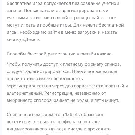
Бесплатная игра допускается без создания учетной
записи. Пользователи с зарегистрированными
учетными записями главной страницы сайта тоже
могут играть в пробные игры. Для начала бесплатной
игры, необходимо зайти в меню загрузки и нажать
кнопку «Демо».
Способы быстрой регистрации в онлайн казино
Чтобы получить доступ к платному формату спинов,
следует зарегистрироваться. Новый пользователь
онлайн казино имеет возможность
зарегистрироваться через два варианта: стандартный и
альтернативный. Регистрация, независимо от
выбранного способа, займет не больше пяти минут.
Спин в платном формате в 1xSlots обязывает
посетителя открывать профиль на портале
лицензированного kazino, а иногда и проходить