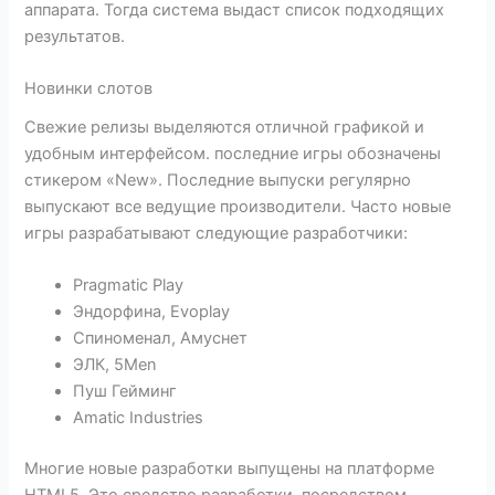
аппарата. Тогда система выдаст список подходящих
результатов.
Новинки слотов
Свежие релизы выделяются отличной графикой и
удобным интерфейсом. последние игры обозначены
стикером «New». Последние выпуски регулярно
выпускают все ведущие производители. Часто новые
игры разрабатывают следующие разработчики:
Pragmatic Play
Эндорфина, Evoplay
Спиноменал, Амуснет
ЭЛК, 5Men
Пуш Гейминг
Amatic Industries
Многие новые разработки выпущены на платформе
HTML5. Это средство разработки, посредством