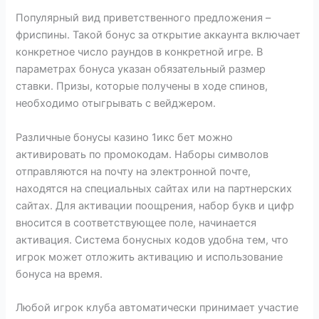
Популярный вид приветственного предложения –
фриспины. Такой бонус за открытие аккаунта включает
конкретное число раундов в конкретной игре. В
параметрах бонуса указан обязательный размер
ставки. Призы, которые получены в ходе спинов,
необходимо отыгрывать с вейджером.
Различные бонусы казино 1икс бет можно
активировать по промокодам. Наборы символов
отправляются на почту на электронной почте,
находятся на специальных сайтах или на партнерских
сайтах. Для активации поощрения, набор букв и цифр
вносится в соответствующее поле, начинается
активация. Система бонусных кодов удобна тем, что
игрок может отложить активацию и использование
бонуса на время.
Любой игрок клуба автоматически принимает участие