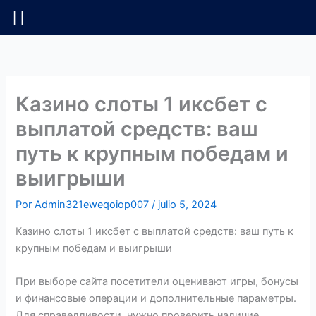
Ir
al
contenido
Казино слоты 1 иксбет с
выплатой средств: ваш
путь к крупным победам и
выигрыши
Por
Admin321eweqoiop007
/
julio 5, 2024
Казино слоты 1 иксбет с выплатой средств: ваш путь к
крупным победам и выигрыши
При выборе сайта посетители оценивают игры, бонусы
и финансовые операции и дополнительные параметры.
Для справедливости, нужно проверить наличие