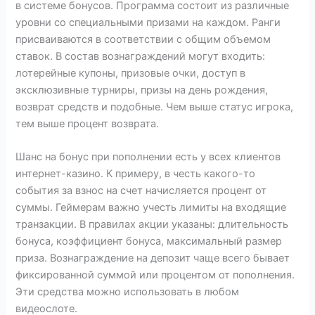
в системе бонусов. Программа состоит из различные
уровни со специальными призами на каждом. Ранги
присваиваются в соответствии с общим объемом
ставок. В состав вознаграждений могут входить:
лотерейные купоны, призовые очки, доступ в
эксклюзивные турниры, призы на день рождения,
возврат средств и подобные. Чем выше статус игрока,
тем выше процент возврата.
Шанс на бонус при пополнении есть у всех клиентов
интернет-казино. К примеру, в честь какого-то
события за взнос на счет начисляется процент от
суммы. Геймерам важно учесть лимиты на входящие
транзакции. В правилах акции указаны: длительность
бонуса, коэффициент бонуса, максимальный размер
приза. Вознаграждение на депозит чаще всего бывает
фиксированной суммой или процентом от пополнения.
Эти средства можно использовать в любом
видеослоте.