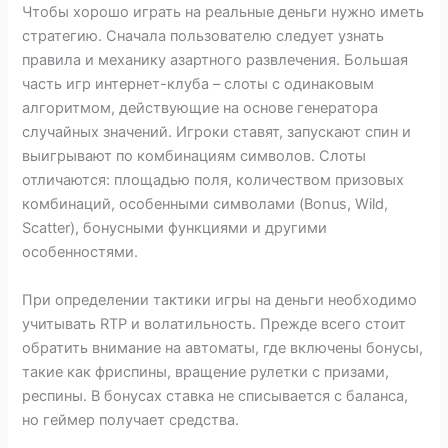
Чтобы хорошо играть на реальные деньги нужно иметь
стратегию. Сначала пользователю следует узнать
правила и механику азартного развлечения. Большая
часть игр интернет-клуба – слоты с одинаковым
алгоритмом, действующие на основе генератора
случайных значений. Игроки ставят, запускают спин и
выигрывают по комбинациям символов. Слоты
отличаются: площадью поля, количеством призовых
комбинаций, особенными символами (Bonus, Wild,
Scatter), бонусными функциями и другими
особенностями.
При определении тактики игры на деньги необходимо
учитывать RTP и волатильность. Прежде всего стоит
обратить внимание на автоматы, где включены бонусы,
такие как фриспины, вращение рулетки с призами,
респины. В бонусах ставка не списывается с баланса,
но геймер получает средства.