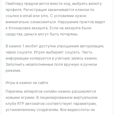
Гемблеру предлагается внести код, выбрать валюту
профиля. Регистрация заканчивается кликом по
ссылке в email или sms. С условиями нужно
внимательно ознакомиться. Нарушение пунктов ведет
к блокировке аккаунта. Если на аккаунте были
средства, деньги могут быть потеряны.
В казино 1 иксбет доступна упрощенная авторизация,
через соцсети. Игрок выбирает соцсеть. Часть
информации копируется в учетную запись казино.
Заполнить незаполненные поля вручную в ручном
режиме.
Игры в казино на сайте
Перечень аппаратов онлайн-казино расширяется
новыми играми. В лицензированном виртуальном
клубе RTP автоматов соответствует параметрам,
установленному создателем. Все видеослоты на