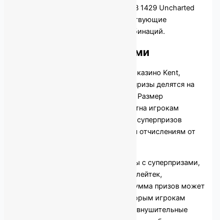
активирующие до 50 фриспинов. В 1429 Uncharted
Seas также есть Вайлды, способствующие
формированию выигрышных комбинаций.
Аппараты с джекпотами
В сотнях игр, доступных в онлайн-казино Kent,
разыгрываются джекпоты. Суперпризы делятся на
фиксированные и накапливаемые. Размер
фиксированных выигрышей известна игрокам
заранее. Величина накопительных суперпризов
повышается ежедневно благодаря отчислениям от
ставок игроков.
Больше всего востребованы слоты с суперпризами,
выпускаемые этими вендорами: Плейтек,
Микрогейминг, НетЭнт, Fugaso. Сумма призов может
составлять тысячи баксов. Некоторым игрокам
удавалось выигрывать еще более внушительные