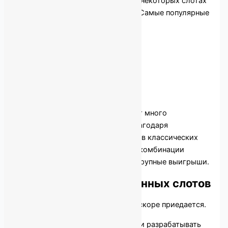
аппаратах нет сложных систем. В некоторых слотах
может быть доступен риск-игра. Самые популярные
слоты из ретро вот эти:
Fairy Land;
Резидент;
Хайпер Страйк;
Хот Спин;
Блу Даймонд.
Создание классики осуществляют много
производителей: Microgaming. Благодаря
минимальному количеству линий в классических
слотах при совпадении призовой комбинации
символов поклонники получают крупные выигрыши.
Особенности современных слотов
Классические слоты простые, и вскоре приедается.
Разработчики игр учли это и стали разрабатывать