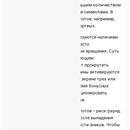
игры с 5 и более барабанами, большим количеством
выплатных линий, специфическими символами. В
онлайн-клубе Кент много новых слотов, например,
Gonzo’s Quest, Reactoonz, Книга мертвых.
Современные автоматы характеризуются наличием
бонусных возможностей. Самая часто
встречающаяся из них – бесплатные вращения. Суть
этого бонуса заключается в следующем:
пользователь несколько раз может прокрутить
барабаны, не делая ставок. Фриспины активируются
при одновременном выпадении на экране трех или
более символов Скаттеров. Во время бонусных
бесплатных вращений могут функционировать
дополнительные множители призов.
Вторая популярная опция новых слотов – риск-раунд.
Эту опцию можно активировать после выпадения
любой успешной последовательности знаков. Чтобы