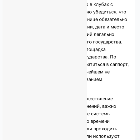
параметрам, представлены только в клубах с
лицензией. При выборе сайта важно убедиться, что
она соблюдает закон. На веб-странице обязательно
должен быть указан номер лицензии, дата и место
выдачи. Каждый клуб, действующий легально,
подчиняется нормам определенного государства.
Геймеру следует убедиться, что площадка
принимает посетителей из его государства. По
этому вопросу рекомендуется обратиться в саппорт,
чтобы удостовериться, что в дальнейшем не
возникнет трудностей с обналичиванием
выигрышей.
Важный аспект игры онлайн – осуществление
платежей. Чтобы избежать затруднений, важно
заранее уточнить, какие платежные системы
поддерживаются в казино, сколько времени
требуется для платежей, и нужно ли проходить
верификацию. Многие пользователи используют