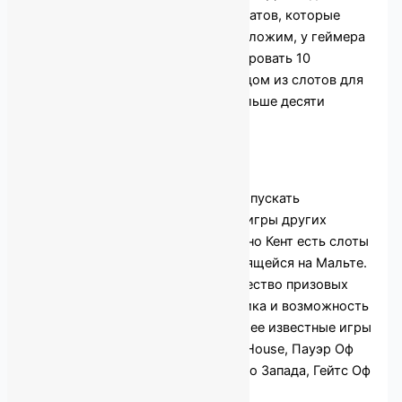
следует разделить на число аппаратов, которые
планируется тестировать. Предположим, у геймера
есть 100 USD, и он хочет протестировать 10
автоматов. Таким образом, в каждом из слотов для
игры следует использовать не больше десяти
долларов.
Создатели софта
Каждая организация старается выпускать
узнаваемые слоты, непохожие на игры других
брендов. В лицензированных казино Кент есть слоты
от компании Pragmatic Play, находящейся на Мальте.
Их основные особенности – множество призовых
функций, профессиональная графика и возможность
платной активации опций. Наиболее известные игры
вендора – Касл оф Файр, The Dog House, Пауэр Оф
Тор, Sweet Bonanza, Золото Дикого Запада, Гейтс Оф
Олимпус.