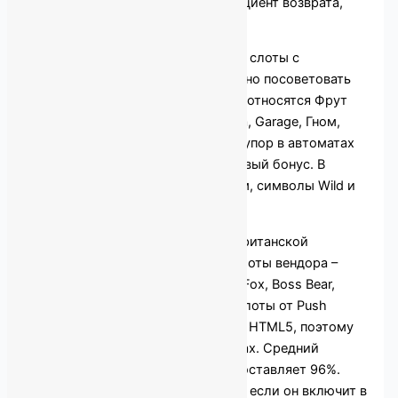
студии Playson – высокий коэффициент возврата,
более 95 процентов.
Пользователям, желающим найти слоты с
поддержкой русского языка, можно посоветовать
разработки фирмы Igrosoft. К ним относятся Фрут
Коктейль, Сумасшедшая Обезьяна, Garage, Гном,
Сладкая Жизнь, Пират. Основной упор в автоматах
компании ставится на двухуровневый бонус. В
тайтлах присутствует риск-режим, символы Wild и
Scatter.
Своя аудитория присутствует у британской
компании Push Gaming. Лучшие слоты вендора –
Джеммин Джарс, Гоат Геттер, DJ Fox, Boss Bear,
Вайкинг Клэш, Mystery Museum. Слоты от Push
Gaming создаются с применением HTML5, поэтому
работают и на ПК, и на устройствах. Средний
коэффициент RTP игр компании составляет 96%.
Поэтому геймеру легко победить, если он включит в