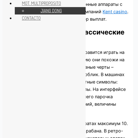
MOT. MULTIPROPOSITO
входит и старые слоты, и современные аппараты с
JIANG DONG
бонусами. Производят десятки компаний
Kent casino
.
CONTACTO
У слотов свои особенности, размер выплат.
Почему популярны классические
слоты
Многим игрокам онлайн-казино нравится играть на
виртуальные агрегаты. По строению они похожи на
старые слоты старых времён. Главные черты –
несложный интерфейс и внешний облик. В машинах
этого типа представлены стандартные символы:
фрукты, знаки, карточные номиналы. На интерфейсе
классических игр присутствует всего парочка
элементов настройки игровых линий, величины
ставки и начала вращения.
Число полос в классических аппаратах максимум 10.
Барабанов в ретро-аппаратах 3 барабана. В ретро-