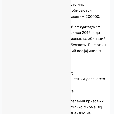
обычные выигрышные линии. Вместо них
выигрышные комбинации знаков собираются
разными способами путей, достигающим 200000.
Первый игровой тайтл с механикой «Megaways» –
Родившийся Дракон. В начале появился 2016 года
н.э.. Новая система генерации призовых комбинаций
знаков помогает игрокам чаще побеждать. Еще один
их отличительный признак – высокий коэффициент
RTP (возврат игроку):
Aztec Gold – 95.99 процента;
Уайт Рэббит – 97,72процентов;
Queen Of Riches – девяносто шесть и девяносто
процента;
Слотс о’Голд – 96.96 процента.
Аппараты с новым способом определения призовых
комбинаций знаков выпускает не только фирма Big
Time Gaming. Компания продала лицензию на