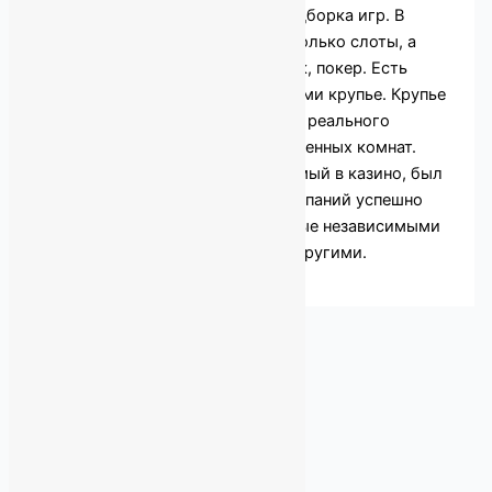
У сайта должна быть большая подборка игр. В
популярных клубах Kent есть не только слоты, а
также баккара, рулетка, блэкджек, покер. Есть
ресурсы, где есть игры с реальными крупье. Крупье
организуют трансляции в режиме реального
времени из специально подготовленных комнат.
Важно, чтобы все софт, применяемый в казино, был
оригинальным. Софт топовых компаний успешно
сертифицируется, осуществляемые независимыми
аудиторами: iTechLabs, eCogra и другими.
←
Entrada anterior
Entrada siguiente
→