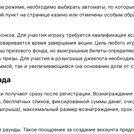
ом режиме, необходимо выбирать автоматы, по которы
й пункт на странице казино или отмечены особым обр
очков. Для участия игроку требуется квалификация ес
говаривается время завершения акции. Цель любого иг
ыш призового фонда, но выигрышные билеты определяют
ь призы. Для участия в розыгрыше джекпота необходим
мой, так и увеличивающимся (на основании доли от с
ада
и получают сразу после регистрации. Вознаграждения 
, бесплатных спинов, фиксированной суммы денег, очк
ыгрыша), максимальный размер вознаграждения, срок 
е раунды. Такое поощрение за создание аккаунта пред