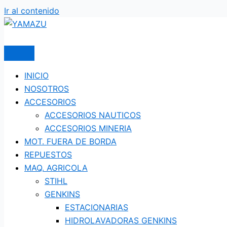
Ir al contenido
YAMAZU
INICIO
NOSOTROS
ACCESORIOS
ACCESORIOS NAUTICOS
ACCESORIOS MINERIA
MOT. FUERA DE BORDA
REPUESTOS
MAQ. AGRICOLA
STIHL
GENKINS
ESTACIONARIAS
HIDROLAVADORAS GENKINS