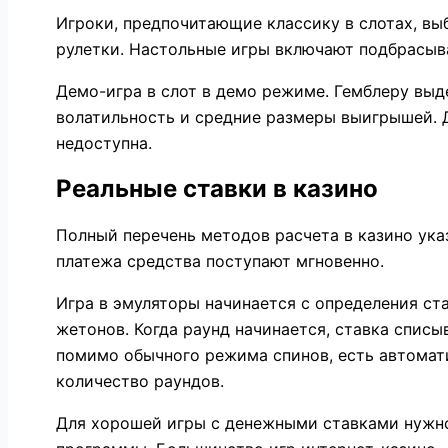
Игроки, предпочитающие классику в слотах, выб
рулетки. Настольные игры включают подбрасыван
Демо-игра в слот в демо режиме. Гемблеру вы
волатильность и средние размеры выигрышей. Д
недоступна.
Реальные ставки в казино
Полный перечень методов расчета в казино ука
платежа средства поступают мгновенно.
Игра в эмуляторы начинается с определения ст
жетонов. Когда раунд начинается, ставка списы
помимо обычного режима спинов, есть автомат
количество раундов.
Для хорошей игры с денежными ставками нужно 