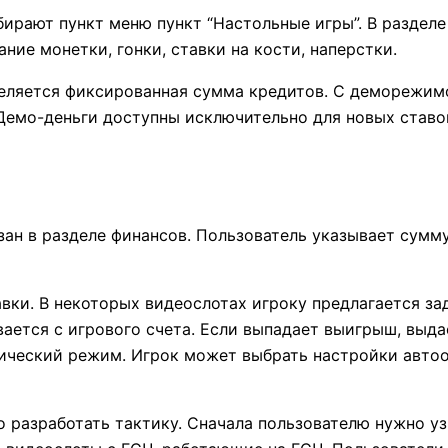
ирают пункт меню пункт “Настольные игры”. В разделе 
ие монетки, гонки, ставки на кости, наперстки.
деляется фиксированная сумма кредитов. С деморежи
емо-деньги доступны исключительно для новых ставок.
зан в разделе финансов. Пользователь указывает сумм
авки. В некоторых видеослотах игроку предлагается за
вается с игрового счета. Если выпадает выигрыш, выда
ический режим. Игрок может выбрать настройки автоо
разработать тактику. Сначала пользователю нужно уз