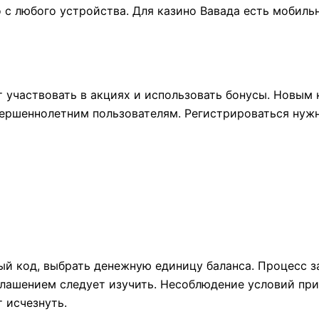
с любого устройства. Для казино Вавада есть мобильн
т участвовать в акциях и использовать бонусы. Новым
ершеннолетним пользователям. Регистрироваться нужн
ый код, выбрать денежную единицу баланса. Процесс 
глашением следует изучить. Несоблюдение условий при
т исчезнуть.