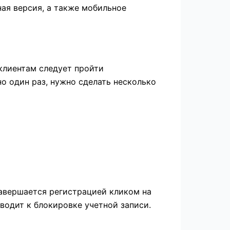
ая версия, а также мобильное
 клиентам следует пройти
о один раз, нужно сделать несколько
завершается регистрацией кликом на
водит к блокировке учетной записи.