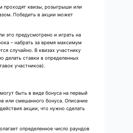
м проходят квизы, розыгрыши или
азом. Победить в акции может
ли это предусмотрено и играть на
рока – набрать за время максимум
ся случайно. В квизах участнику
о делать ставки в определенных
тавок участников).
могут быть в виде бонуса на первый
ов или смешанного бонуса. Описание
действия акции, что нужно сделать
полагает определенное число раундов