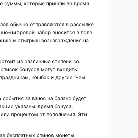
ые суммы, которые пришли во время
лов обычно отправляются в рассылке
енно-цифровой набор вносится в поле
вацию и отыгрыш вознаграждения на
остоит из различные степени со
список бонусов могут входить:
праздникам, кешбэк и другие. Чем
 события за взнос на баланс будет
кции указаны: время бонуса,
 или процентом от пополнения. Эти
чае бесплатных спинов монеты