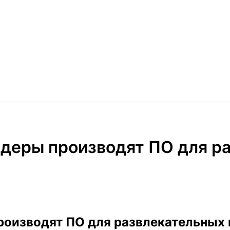
деры производят ПО для р
оизводят ПО для развлекательных 