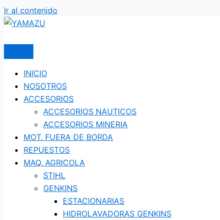
Ir al contenido
YAMAZU
INICIO
NOSOTROS
ACCESORIOS
ACCESORIOS NAUTICOS
ACCESORIOS MINERIA
MOT. FUERA DE BORDA
REPUESTOS
MAQ. AGRICOLA
STIHL
GENKINS
ESTACIONARIAS
HIDROLAVADORAS GENKINS