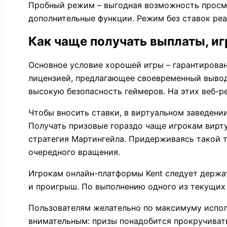
Пробный режим – выгодная возможность просмо
дополнительные функции. Режим без ставок ре
Как чаще получать выплаты, иг
Основное условие хорошей игры – гарантирован
лицензией, предлагающее своевременный вывод
высокую безопасность геймеров. На этих веб-р
Чтобы вносить ставки, в виртуальном заведении
Получать призовые гораздо чаще игрокам вирту
стратегия Мартингейла. Придерживаясь такой та
очередного вращения.
Игрокам онлайн-платформы Kent следует держат
и проигрыш. По выполнению одного из текущих 
Пользователям желательно по максимуму исполь
внимательным: призы понадобится прокручиват