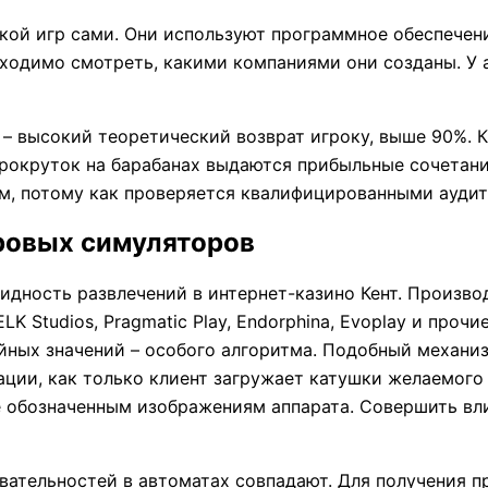
кой игр сами. Они используют программное обеспечен
обходимо смотреть, какими компаниями они созданы. У
 высокий теоретический возврат игроку, выше 90%. К
 прокруток на барабанах выдаются прибыльные сочета
м, потому как проверяется квалифицированными аудито
ровых симуляторов
идность развлечений в интернет-казино Кент. Произв
K Studios, Pragmatic Play, Endorphina, Evoplay и проч
ных значений – особого алгоритма. Подобный механиз
ации, как только клиент загружает катушки желаемого
 обозначенным изображениям аппарата. Совершить вл
ательностей в автоматах совпадают. Для получения пр