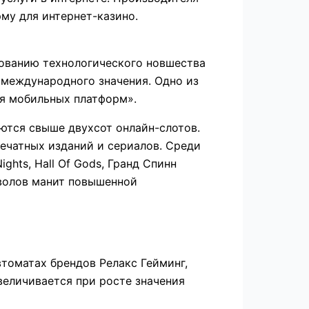
му для интернет-казино.
вованию технологического новшества
 международного значения. Одно из
ля мобильных платформ».
аются свыше двухсот онлайн-слотов.
ечатных изданий и сериалов. Среди
hts, Hall Of Gods, Гранд Спинн
мволов манит повышенной
втоматах брендов Релакс Гейминг,
величивается при росте значения