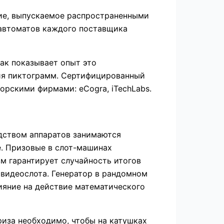
ие, выпускаемое распространенными
 автоматов каждого поставщика
ак показывает опыт это
ния пиктограмм. Сертифицированный
рскими фирмами: eCogra, iTechLabs.
одством аппаратов занимаются
ие. Призовые в слот-машинах
м гарантирует случайность итогов
 видеослота. Генератор в рандомном
ияние на действие математического
иза необходимо, чтобы на катушках