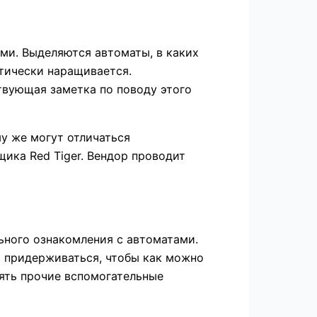
ми. Выделяются автоматы, в каких
атически наращивается.
твующая заметка по поводу этого
му же могут отличаться
ика Red Tiger. Вендор проводит
ьного ознакомления с автоматами.
и придерживаться, чтобы как можно
лять прочие вспомогательные