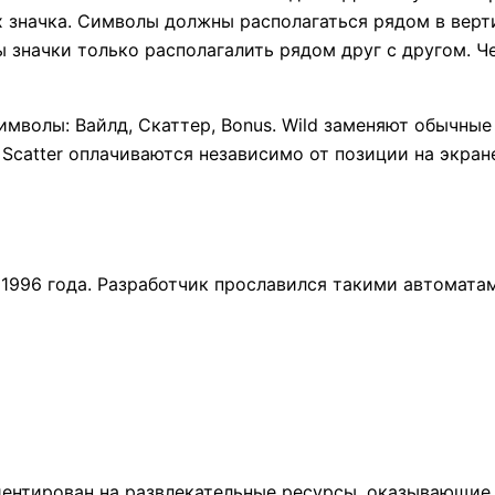
 значка. Символы должны располагаться рядом в верт
бы значки только располагалить рядом друг с другом.
мволы: Вайлд, Скаттер, Bonus. Wild заменяют обычные
Scatter оплачиваются независимо от позиции на экра
 1996 года. Разработчик прославился такими автомата
иентирован на развлекательные ресурсы, оказывающие 