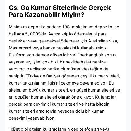
Cs: Go Kumar Sitelerinde Gerçek
Para Kazanabilir Miyim?
Minimum depozito sadece 10$, maksimum depozito ise
haftada 5, 000$’dır. Ayrıca kripto ödemelerini para
destekler veya geleneksel ödemeler için Australian visa,
Mastercard veya banka havalesini kullanabilirsiniz.
Platform son derece güvenlidir ve” “herhangi bir sorun
yaşarsanız, işleri çok hızlı bir şekilde halletmenize
yardımcı olabilecek harika bir müşteri desteğine de
sahiptir. Türkiye’de faaliyet gösteren çeşitli kumar siteleri,
kumar tutkunlarının ilgisini çekmeye devam ediyor. Bu
siteler, en büyük kumar siteleri, en güzel kumar siteleri ve
en popüler kumar siteleri olarak öne çıkıyor. Kullanıcılar,
gerçek para çevrimiçi kumar siteleri ve hatta bitcoin
kumar siteleri aracılığıyla heyecan dolu bir kumar
deneyimi yaşayabiliyor.
1xBet gibi siteler, kullanıcılarının cep telefonları veya