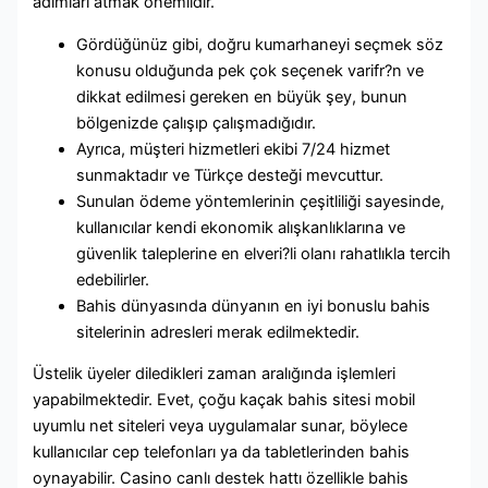
adımları atmak önemlidir.
Gördüğünüz gibi, doğru kumarhaneyi seçmek söz
konusu olduğunda pek çok seçenek varifr?n ve
dikkat edilmesi gereken en büyük şey, bunun
bölgenizde çalışıp çalışmadığıdır.
Ayrıca, müşteri hizmetleri ekibi 7/24 hizmet
sunmaktadır ve Türkçe desteği mevcuttur.
Sunulan ödeme yöntemlerinin çeşitliliği sayesinde,
kullanıcılar kendi ekonomik alışkanlıklarına ve
güvenlik taleplerine en elveri?li olanı rahatlıkla tercih
edebilirler.
Bahis dünyasında dünyanın en iyi bonuslu bahis
sitelerinin adresleri merak edilmektedir.
Üstelik üyeler diledikleri zaman aralığında işlemleri
yapabilmektedir. Evet, çoğu kaçak bahis sitesi mobil
uyumlu net siteleri veya uygulamalar sunar, böylece
kullanıcılar cep telefonları ya da tabletlerinden bahis
oynayabilir. Casino canlı destek hattı özellikle bahis