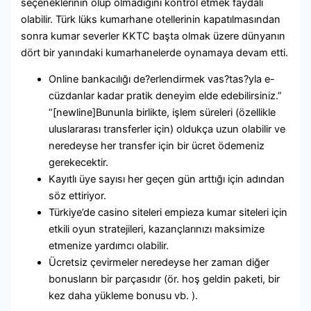
seçeneklerinin olup olmadığını kontrol etmek faydalı
olabilir. Türk lüks kumarhane otellerinin kapatılmasından
sonra kumar severler KKTC başta olmak üzere dünyanın
dört bir yanındaki kumarhanelerde oynamaya devam etti.
Online bankacılığı de?erlendirmek vas?tas?yla e-
cüzdanlar kadar pratik deneyim elde edebilirsiniz.”
“[newline]Bununla birlikte, işlem süreleri (özellikle
uluslararası transferler için) oldukça uzun olabilir ve
neredeyse her transfer için bir ücret ödemeniz
gerekecektir.
Kayıtlı üye sayısı her geçen gün arttığı için adından
söz ettiriyor.
Türkiye’de casino siteleri empieza kumar siteleri için
etkili oyun stratejileri, kazançlarınızı maksimize
etmenize yardımcı olabilir.
Ücretsiz çevirmeler neredeyse her zaman diğer
bonusların bir parçasıdır (ör. hoş geldin paketi, bir
kez daha yükleme bonusu vb. ).