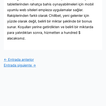
tabletlerinden rahatça bahis oynayabilmeleri için mobil
uyumlu web siteleri empieza uygulamalar sağlar.
Rakiplerinden farklı olarak Chillbet, yeni gelenler için
yüzde olarak değil, belirli bir miktar şeklinde bir bonus
sunar. Koşulları yerine getirdikten ve belirli bir miktarda
para yatırdıktan sonra, hizmetten a hundred $
alacaksınız.
←
Entrada anterior
Entrada siguiente
→