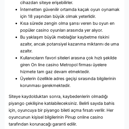
cihazdan siteye erişebilirler.
İnternetten güvenilir ortamda kaçak oyun oynamak
için 18 yaşından büyük olmak yeterlidir.
Kısa sürede zengin olma şansı veren bu oyun en
popüler casino oyunları arasında yer alıyor.
Bu yaklaşım büyük meblağlar kaybetme riskini
azaltır, ancak potansiyel kazanma miktarını de uma
azaltır.
Kullanıcıların favori siteleri arasına çok hızlı şekilde
giren On line casino Metropol firması üyelere
hizmete tam gaz devam etmektedir.
Üyelerin özellikle adres geçişi sırasında bilgilerinin
korunması gerekmektedir.
Siteye kaydolduktan sonra, kaybedenlerin olmadığı
piyango çekilişine katılabileceksiniz. Belirli sayıda bahis
için, oyuncuya bir piyango bileti açma fırsatı verilir. Her
oyuncunun kişisel bilgilerinin Pinup online casino
tarafından korunacağı garanti edilir.