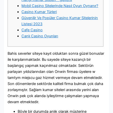
Mobil Casino Sitelerinde Nasıl Oyun Oynanır?
Casino Kumar Türleri
Güvenilir Ve Popüler Casino Kumar Sitelerinin
Listesi 2023
Cafe Casino
Canlı Casino Oyunları
Bahis severler siteye kayıt olduktan sonra güzel bonuslar
ile karşılanmaktadır. Bu sayede siteye kazançlı bir
başlangıç yapmak kaçınılmaz olmaktadır. Sektörün
parlayan yıldızlarından olan Onwin firması üyelere w
tamtym miejscu gaz hizmet vermeye devam etmektedir.
Son dönemlerde sektörde kaliteli firma bulmak çok daha
zorlaşmıştır. Sağlam kumar siteleri arasında yerini alan
Onwin pek çok alanda iyileştirme çalışmaları yapmaya
devam etmektedir.
Böyle bir durumda anlık olarak müşterine