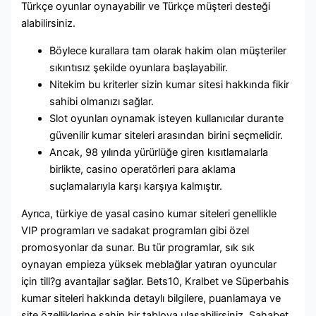
Türkçe oyunlar oynayabilir ve Türkçe müşteri desteği
alabilirsiniz.
Böylece kurallara tam olarak hakim olan müşteriler
sıkıntısız şekilde oyunlara başlayabilir.
Nitekim bu kriterler sizin kumar sitesi hakkında fikir
sahibi olmanızı sağlar.
Slot oyunları oynamak isteyen kullanıcılar durante
güvenilir kumar siteleri arasından birini seçmelidir.
Ancak, 98 yılında yürürlüğe giren kısıtlamalarla
birlikte, casino operatörleri para aklama
suçlamalarıyla karşı karşıya kalmıştır.
Ayrıca, türkiye de yasal casino kumar siteleri genellikle
VIP programları ve sadakat programları gibi özel
promosyonlar da sunar. Bu tür programlar, sık sık
oynayan empieza yüksek meblağlar yatıran oyuncular
için till?g avantajlar sağlar. Bets10, Kralbet ve Süperbahis
kumar siteleri hakkında detaylı bilgilere, puanlamaya ve
site özelliklerine sahip bir tabloya ulaşabilirsiniz. Sahabet