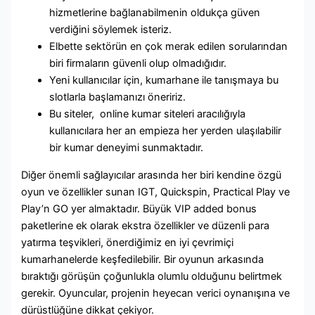
hizmetlerine bağlanabilmenin oldukça güven
verdiğini söylemek isteriz.
Elbette sektörün en çok merak edilen sorularından
biri firmaların güvenli olup olmadığıdır.
Yeni kullanıcılar için, kumarhane ile tanışmaya bu
slotlarla başlamanızı öneririz.
Bu siteler, online kumar siteleri aracılığıyla
kullanıcılara her an empieza her yerden ulaşılabilir
bir kumar deneyimi sunmaktadır.
Diğer önemli sağlayıcılar arasında her biri kendine özgü
oyun ve özellikler sunan IGT, Quickspin, Practical Play ve
Play’n GO yer almaktadır. Büyük VIP added bonus
paketlerine ek olarak ekstra özellikler ve düzenli para
yatırma teşvikleri, önerdiğimiz en iyi çevrimiçi
kumarhanelerde keşfedilebilir. Bir oyunun arkasında
bıraktığı görüşün çoğunlukla olumlu olduğunu belirtmek
gerekir. Oyuncular, projenin heyecan verici oynanışına ve
dürüstlüğüne dikkat çekiyor.