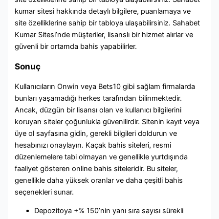
kumar sitesi hakkında detaylı bilgilere, puanlamaya ve
site özelliklerine sahip bir tabloya ulaşabilirsiniz. Sahabet
Kumar Sitesi’nde müşteriler, lisanslı bir hizmet alırlar ve
güvenli bir ortamda bahis yapabilirler.
Sonuç
Kullanıcıların Onwin veya Bets10 gibi sağlam firmalarda
bunları yaşamadığı herkes tarafından bilinmektedir.
Ancak, düzgün bir lisansı olan ve kullanıcı bilgilerini
koruyan siteler çoğunlukla güvenilirdir. Sitenin kayıt veya
üye ol sayfasına gidin, gerekli bilgileri doldurun ve
hesabınızı onaylayın. Kaçak bahis siteleri, resmi
düzenlemelere tabi olmayan ve genellikle yurtdışında
faaliyet gösteren online bahis siteleridir. Bu siteler,
genellikle daha yüksek oranlar ve daha çeşitli bahis
seçenekleri sunar.
Depozitoya +% 150’nin yanı sıra sayısı sürekli