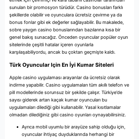
etmek için çevrimiçi ve kara tabanlı casinolar tarafından
sunulan bir promosyon türüdür. Casino bonusları farklı
şekillerde olabilir ve oyunculara ücretsiz çevirme ya da
bonus fonlar gibi ek değerler sağlayabilir. Bu makalede,
sobre yaygın casino bonuslarından bazılarına kısa bir
genel bakış sunacağız. Önceden oyuncular popüler oyun
sitelerinde çeşitli hatalar içeren oyunlarla
karşılaşabiliyordu, ancak bu çoktan geçmişte kaldı.
Türk Oyuncular Için En İyi Kumar Siteleri
Apple casino uygulaması arayanlar da ücretsiz olarak
indirme yapabilir. Casino uygulamaları tüm akıllı telefon ve
pill modellerinde sorunsuz bir şekilde çalışır. Türkiye’de
sayısı giderek artan kaçak kumar oyuncuları bu
uygulamaları dilediği gibi kullanabilir. Yasal kısıtlamalar
olmadan dilediğiniz gibi casino oyunları oynayabilirsiniz.
Ayrıca mobil uyumlu bir arayüze sahip olduğu için,
oyuncular ihtiyaç duyduklarında herhangi bir