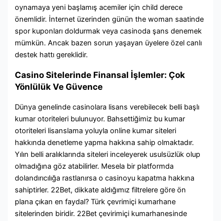
oynamaya yeni başlamış acemiler için child derece
önemlidir. İnternet üzerinden günün the woman saatinde
spor kuponları doldurmak veya casinoda şans denemek
mümkün. Ancak bazen sorun yaşayan üyelere özel canlı
destek hattı gereklidir.
Casino Sitelerinde Finansal İşlemler: Çok
Yönlülük Ve Güvence
Dünya genelinde casinolara lisans verebilecek belli başlı
kumar otoriteleri bulunuyor. Bahsettiğimiz bu kumar
otoriteleri lisanslama yoluyla online kumar siteleri
hakkında denetleme yapma hakkına sahip olmaktadır.
Yılın belli aralıklarında siteleri inceleyerek usulsüzlük olup
olmadığına göz atabilirler. Mesela bir platformda
dolandırıcılığa rastlanırsa o casinoyu kapatma hakkına
sahiptirler. 22Bet, dikkate aldığımız filtrelere göre ön
plana çıkan en faydal? Türk çevrimiçi kumarhane
sitelerinden biridir. 22Bet çevirimiçi kumarhanesinde