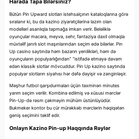
Harada Tapa Bilərsiniz?
Bütün Pin Upward slotları istehsalçının kataloqlarına görə
sıralanır ki, bu da kazino ziyarətçilərinə lazım olan
modelləri asanlıqla tapmağa imkan verir. Beləliklə
oyunçular macəra, meyvə, sehr, fantaziya daxil olmaqla
müxtəlif janrlı slot maşınlarından seçim edə bilərlər. Pin
Up casino saytında həm bazarın yenilikləri, həm də
oyunçuların populyarlığından” “istifadə etməyə davam
edən klassik slotlar mövcuddur. Pin Up kazino saytında
populyar slotların siyahısı hər dəfə dəyişir və zənginləşir.
Məşhur futbol qarşıdurmaları üçün təxminən minutes
yarım seçim verilir. Kombinə edilmiş və xüsusi mərclər
Pin-Up-də rəsm çəkməyin mühüm üstünlüyüdür.
Bukmeker kontor bu cür mürəkkəb mərclərin həqiqətən
geniş seçimini təklif edir.
Onlayn Kazino Pin-up Haqqında Rəylər