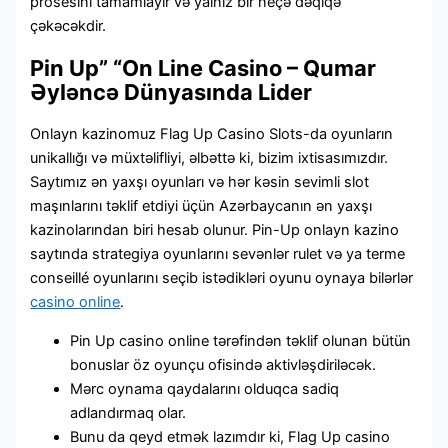
prosesini tamamlayır və yalnız bir neçə dəqiqə
çəkəcəkdir.
Pin Up” “On Line Casino – Qumar
Əyləncə Dünyasında Lider
Onlayn kazinomuz Flag Up Casino Slots-da oyunların
unikallığı və müxtəlifliyi, əlbəttə ki, bizim ixtisasımızdır.
Saytımız ən yaxşı oyunları və hər kəsin sevimli slot
maşınlarını təklif etdiyi üçün Azərbaycanın ən yaxşı
kazinolarından biri hesab olunur. Pin-Up onlayn kazino
saytında strategiya oyunlarını sevənlər rulet və ya terme
conseillé oyunlarını seçib istədikləri oyunu oynaya bilərlər
casino online
.
Pin Up casino online tərəfindən təklif olunan bütün
bonuslar öz oyunçu ofisində aktivləşdiriləcək.
Mərc oynama qaydalarını olduqca sadiq
adlandırmaq olar.
Bunu da qeyd etmək lazımdır ki, Flag Up casino