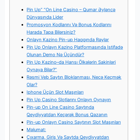
Pin Up” “On Line Casino – Qumar Əyləncə
Dünyasında Lider
Promosyon Kodlarını Və Bonus Kodlarını
Harada Tapa Bilərsiniz?
Onlayn Kazino Pin-up Haqqında Rəylər
Pin Up Onlayn Kazino Platformasında Istifadə
Olunan Demo Nə Üçündür?
Pin Up Kazino–da Hansı Ölkələrin Sakinləri
Oynaya Bilər?”
Rəsmi Veb Saytın Bloklanması, Necə Keçmək
Olar?
Iphone Üçün Slot Maşınları
Pin Up Casino Slotlarını Onlayn Oynayın
Pin-up On Line Casino Saytında
Qeydiyyatdan Keçərək Bonus Qazanın
Pin-up Onlayn Casino Saytının Slot Maşınları
Məlumat:
Çıxarma, Giriş Və Saytda Qeydiyyatdan