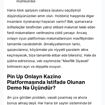
mümkündür.
Hansı blok qarşısını cabeza üsulunu seçdiyinizi
düşündüyünüzdən əmin olun. Hobbiniz haqqında digər
insanların öyrənəcəyi həyəcan varmı? Bəli, qumarxana
istifadəçilər tərəfindən yalnız etibarlı məlumat tələb edən
fərdi məlumatların verilməsinə ciddi yanaşır. Ancaq
onlayn oyun platforması məlumatlarınızın məxfiliyindən
tamamilə cavabdehdir. Əməliyyatlarınızın tarixi,
qazanclarınız, köçürmələr pis niyyətli şəxslərin əlinə
keçməyəcək, bizə tamamilə etibar edə bilərsiniz. Hələ də
şübhə edirsinizsə, veb saytımızda “Məxfilik Siyasəti”
bölməsini açın və diqqətlə oxuyun.
Pin Up Onlayn Kazino
Platformasında Istifadə Olunan
Demo Nə Üçündür?
Ən çox görülən problem, vəsait çıxarmaq və ahora
bonus almaq deyil. Hər hansı bir saytın sistemində bir