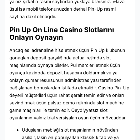
yalnız şirkətin rəsmi saytından yükləyə bilərsiniz. Əlavə
üsul isə mobil telefonunuzdan dərhal Pin-Up rəsmi
saytına daxil olmaqdır.
Pin Up On Line Casino Slotlarını
Onlayn Oynayın
Ancaq əsl adrenaline hiss etmək üçün Pin Up klubunun
qonaqları deposit qarşılığında actual rejimdə slot
maşınlarında oynaya bilərlər. Pul mərcləri etmək üçün
oyunçu kazinoda depozit hesabını doldurmalı və ya
onlayn qumar resursunun administrasiyası tərəfindən
bağışlanan bonuslardan istifadə etməlidir. Casino Pin-Up
dəyərli müştəriləri üçün rahat şərait təmin edir və onları
sevindirmək üçün pulsuz demo rejimində slot machine
game maşınları ilə təmin edir. Qeydiyyatsız slot
oyunlarının yalnız trial versiyaları oyun üçün mövcuddur.
Uduşların məbləği slot maşınlarının növündən
asılıdır, lakin ən populyarları klassik kitab və ya