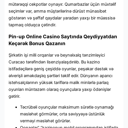
mütərəqqi cekpotlar oynayır. Qumarbazlar üçün müxtəlif
seçimlər var, amma müştərilərinə dürüst münasibət
göstərən və şəffaf qaydalar yaradan yaxşı bir müəssisə
tapmaq olduqca çətindir.
Pin-up Online Casino Saytında Qeydiyyatdan
Keçərək Bonus Qazanın
Şirkətin işi milli orqanlar və beynəlxalq tənzimləyici
Curacao tərəfindən lisenziyalaşdırılıb. Bu kazino
istifadəçilərə geniş çeşiddə oyunlar, peşəkar dəstək və
əlverişli əməkdaşlıq şərtləri təklif edir. Dünyanın aparıcı
istehsalçılarının yüksək tariflərə malik minlərlə parlaq
oyunları müntəzəm olaraq oyunçulara yaxşı ödənişlər
gətirir.
Təcrübəli oyunçular maksimum sürətlə oynamağı
məsləhət görmürlər, orta səviyyəyə üstünlük
verməyi məsləhət görürlər.
Qonaqlar” “kazinonun mobil proqramından istifadə