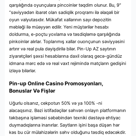
qarşılığında oyunçulara pincoinlər təqdim olunur. Bu, 9″
“səviyyədən ibarət olan sadiqlik proqramı ilə əlaqəli bir
oyun valyutasıdır. Mükafat xallarının sayı depozitin
məbləği ilə müəyyən edilir. Yeni müştərilər hesabı
doldurma, e-poçtu yoxlama və təsdiqləmə qarşılığında
pinkoinlər alırlar. Toplanmış xallar ouonçunun səviyyəsini
artırır və real pula dəyişdirilə bilər. Pin-Up AZ saytının
ziyarətçiləri şəxsi hesablarına daxil olaraq gecə-gündüz
idmana mərc edə və real vaxt rejimində matçların gedişini
izləyə bilərlər.
Pin-up Online Casino Promosyonları,
Bonuslar Və Fişlər
Uğurlu olsanız, cekpotun 50% və ya 100% -ni
alacaqsınız. Bəzi istifadəçilər səhvən onlayn platformanın
təkbaşına işləməsi səbəbindən texniki dəstəyə ehtiyac
duymadıqlarına inanırlar. Saytların işini başa düşən hər
kəs bu cür mülahizələrin səhv olduğunu təsdiq edəcəkdir.