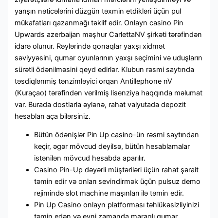
yarışın nəticələrini düzgün təxmin etdikləri üçün pul
mükafatları qazanmağı təklif edir. Onlayn casino Pin
Upwards azerbaijan məşhur CarlettaNV şirkəti tərəfindən
idarə olunur. Rəylərində qonaqlar yaxşı xidmət
səviyyəsini, qumar oyunlarının yaxşı seçimini və uduşların
sürətli ödənilməsini qeyd edirlər. Klubun rəsmi saytında
təsdiqlənmiş tənzimləyici orqan Antillephone nV
(Kuraçao) tərəfindən verilmiş lisenziya haqqında məlumat
var. Burada dostlarla əylənə, rahat valyutada depozit
hesabları aça bilərsiniz.
Bütün ödənişlər Pin Up casino-ün rəsmi saytından
keçir, əgər mövcud deyilsə, bütün hesablamalar
istənilən mövcud hesabda aparılır.
Casino Pin-Up dəyərli müştəriləri üçün rahat şərait
təmin edir və onları sevindirmək üçün pulsuz demo
rejimində slot machine maşınları ilə təmin edir.
Pin Up Casino onlayn platforması təhlükəsizliyinizi
təmin edən və eyni zamanda maraqlı qumar