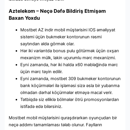
Aztelekom – Neçə Dəfə Bildiriş Etmişəm
Baxan Yoxdu
Mostbet AZ indir mobil müştərisini IOS əməliyyat
sistemi üçün bukmeker kontorunun rəsmi
saytından əldə görmək olar.
Hər iki variantda bonus pulu götürmək üçün oxşarı
mexanizm mülk, lakin uçurumlu mərc mexanizmi.
Eyni zamanda, hər iki halda x60 məbləğində mərc
üçün mərc təyin edilir.
Eyni zamanda, mostbet 309 bukmeker kontorunun
bank köçürmələri ilə işləməsi sizə əsla bir yubanma
olmadan dərhal köçürmələr etməyə macal verir.
Tətbiqdə siz elliklə bölmələr ötrü promosyonlardan
istifadə edə bilərsiniz.
Mostbet mobil müştərisini quraşdırarkən oyunçudan bir
neçə addımı tamamlaması tələb olunur. Faylların