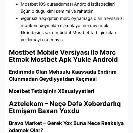
Mostbet iOS quraşdırması Android istifadəçiləri
üçün olduğu kimi səmimi və rahatdır.
Əgər siz həqiqətən mərc oynamağa olan həvəsinizi
möhkəm xeyir əldə eləmək yoluna devirmək
fikrindəsinizsə, o müddət Mostbet tətbiqini əlan
yükləməyi unutmayın.
Mostbet Mobile Versiyası Ilə Mərc
Etmək Mostbet Apk Yukle Android
Endirimdə Olan Məhsulu Kaassada Endirim
Olunmadan Qeydiyyatdan Keçməsi
Mostbet Tətbiqinin Xüsusiyyətləri
Aztelekom – Neçə Dəfə Xəbərdarlıq
Etmişəm Baxan Yoxdu
Bravo Market – Gərək Yox Buna Necə Reaksiya
ödəmək Olar?