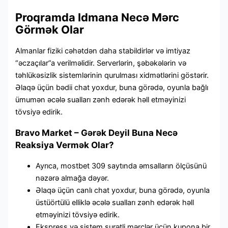
Proqramda Idmana Necə Mərc
Görmək Olar
Almanlar fiziki cəhətdən daha stabildirlər və imtiyaz
“əczaçılar”a verilməlidir. Serverlərin, şəbəkələrin və
təhlükəsizlik sistemlərinin qurulması xidmətlərini göstərir.
Əlaqə üçün bədii chat yoxdur, buna görədə, oyunla bağlı
ümumən əcələ sualları zənh edərək həll etməyinizi
tövsiyə edirik.
Bravo Market – Gərək Deyil Buna Necə
Reaksiya Vermək Olar?
Ayrıca, mostbet 309 saytında əmsalların ölçüsünü
nəzərə almağa dəyər.
Əlaqə üçün canlı chat yoxdur, buna görədə, oyunla
üstüörtülü elliklə əcələ sualları zənh edərək həll
etməyinizi tövsiyə edirik.
Ekspress və sistem surətli mərclər üçün kupona bir