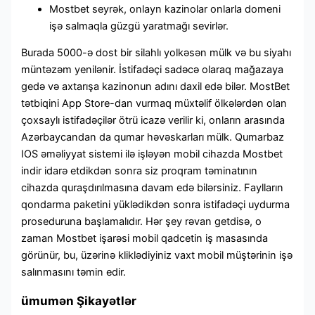
Mostbet seyrək, onlayn kazinolar onlarla domeni
işə salmaqla güzgü yaratmağı sevirlər.
Burada 5000-ə dost bir silahlı yolkəsən mülk və bu siyahı
müntəzəm yenilənir. İstifadəçi sadəcə olaraq mağazaya
gedə və axtarışa kazinonun adını daxil edə bilər. MostBet
tətbiqini App Store-dan vurmaq müxtəlif ölkələrdən olan
çoxsaylı istifadəçilər ötrü icazə verilir ki, onların arasında
Azərbaycandan da qumar həvəskarları mülk. Qumarbaz
IOS əməliyyat sistemi ilə işləyən mobil cihazda Mostbet
indir idarə etdikdən sonra siz proqram təminatının
cihazda quraşdırılmasına davam edə bilərsiniz. Faylların
qondarma paketini yüklədikdən sonra istifadəçi uydurma
proseduruna başlamalıdır. Hər şey rəvan getdisə, o
zaman Mostbet işarəsi mobil qadcetin iş masasında
görünür, bu, üzərinə kliklədiyiniz vaxt mobil müştərinin işə
salınmasını təmin edir.
ümumən Şikayətlər