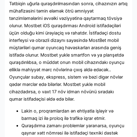
Tətbiqin uğurla quraşdırılmasından sonra, cihazınızın artıq
mühafizəsini təmin eləmək ötrü əmniyyət
tənzimləmələrini əvvəlki vəziyyətinə qaytarmaq tövsiyə
olunur. Mostbet iOS quraşdırması Android istifadəçiləri
üçün olduğu kimi ürəyiaçiq və rahatdır. İstifadəçi dostu
interfeysi və obrazli dizaynı sayəsində MostBet mobil
müştəriləri qumar oyuncaq həvəskarları arasında geniş
istifadə olunur. Mostbet yukle smartfon və ya planşetdə
quraşdırılıbsa, o müddət onun mobil cihazındakı oyunçu
elliklə mahiyyət mərc növlərinə çıxış əldə edəcək..
Oyunçular subay, ekspress, sistem və bəzi digər növlər
qədər mərclər edə bilərlər. Mostbet yukle mobil
cihazdadırsa, o vaxt 17 növ idman növünü sıradakı
qumar istifadəçisi əldə edə bilər.
Lakin o, proqramlardan ən ehtiyatla işləyir və
barmaq izi ilə proloq ilə trafikə iqrar etmir.
Quraşdırma zamanı problemlər yaranarsa, oyunçu
qaynar xətt nömrəsi ilə istifadəçi texniki dəstək