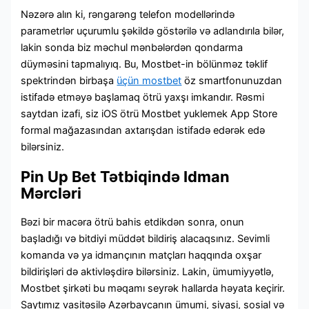
Nəzərə alın ki, rəngarəng telefon modellərində
parametrlər uçurumlu şəkildə göstərilə və adlandırıla bilər,
lakin sonda biz məchul mənbələrdən qondarma
düyməsini tapmalıyıq. Bu, Mostbet-in bölünməz təklif
spektrindən birbaşa
üçün mostbet
öz smartfonunuzdan
istifadə etməyə başlamaq ötrü yaxşı imkandır. Rəsmi
saytdan izafi, siz iOS ötrü Mostbet yuklemek App Store
formal mağazasından axtarışdan istifadə edərək edə
bilərsiniz.
Pin Up Bet Tətbiqində Idman
Mərcləri
Bəzi bir macəra ötrü bahis etdikdən sonra, onun
başladığı və bitdiyi müddət bildiriş alacaqsınız. Sevimli
komanda və ya idmançının matçları haqqında oxşar
bildirişləri də aktivləşdirə bilərsiniz. Lakin, ümumiyyətlə,
Mostbet şirkəti bu məqamı seyrək hallarda həyata keçirir.
Saytımız vasitəsilə Azərbaycanın ümumi, siyasi, sosial və