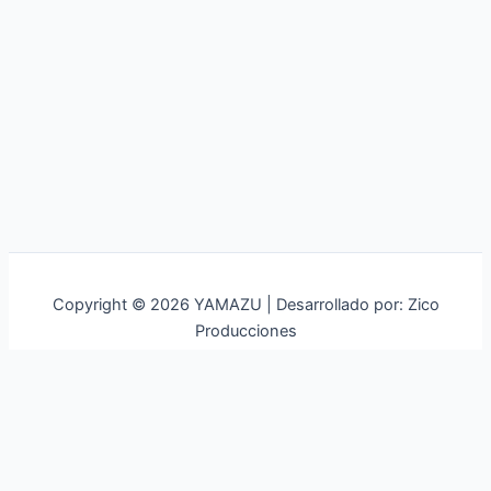
Copyright © 2026 YAMAZU | Desarrollado por: Zico
Producciones
INICIO
NOSOTROS
ACCESORIOS