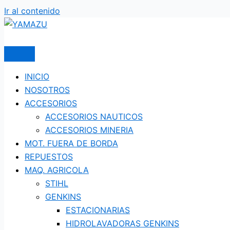
Ir al contenido
YAMAZU
INICIO
NOSOTROS
ACCESORIOS
ACCESORIOS NAUTICOS
ACCESORIOS MINERIA
MOT. FUERA DE BORDA
REPUESTOS
MAQ. AGRICOLA
STIHL
GENKINS
ESTACIONARIAS
HIDROLAVADORAS GENKINS