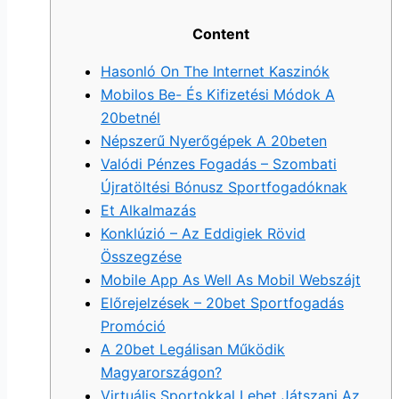
Content
Hasonló On The Internet Kaszinók
Mobilos Be- És Kifizetési Módok A
20betnél
Népszerű Nyerőgépek A 20beten
Valódi Pénzes Fogadás – Szombati
Újratöltési Bónusz Sportfogadóknak
Et Alkalmazás
Konklúzió – Az Eddigiek Rövid
Összegzése
Mobile App As Well As Mobil Webszájt
Előrejelzések – 20bet Sportfogadás
Promóció
A 20bet Legálisan Működik
Magyarországon?
Virtuális Sportokkal Lehet Játszani Az