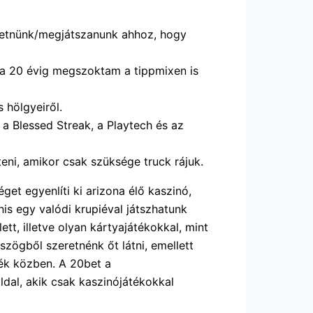
getnünk/megjátszanunk ahhoz, hogy
a 20 évig megszoktam a tippmixen is
 hölgyeiről.
 a Blessed Streak, a Playtech és az
eni, amikor csak szüksége truck rájuk.
et egyenlíti ki arizona élő kaszinó,
is egy valódi krupiéval játszhatunk
tt, illetve olyan kártyajátékokkal, mint
szögből szeretnénk őt látni, emellett
ték közben. A 20bet a
ldal, akik csak kaszinójátékokkal