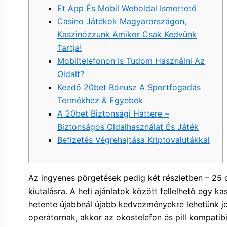
Et App És Mobil Weboldal Ismertető
Casino Játékok Magyarországon,
Kaszinózzunk Amikor Csak Kedvünk
Tartja!
Mobiltelefonon Is Tudom Használni Az
Oldalt?
Kezdő 20bet Bónusz A Sportfogadás
Termékhez & Egyebek
A 20bet Biztonsági Háttere –
Biztonságos Oldalhasználat És Játék
Befizetés Végrehajtása Kriptovalutákkal
Az ingyenes pörgetések pedig két részletben – 25 d
kiutalásra. A heti ajánlatok között fellelhető egy 
hetente újabbnál újabb kedvezményekre lehetünk jo
operátornak, akkor az okostelefon és pill kompatibil