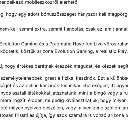
 rendelkező mobileszközről elérhető.
eg, hogy egy adott bónuszösszeget hányszor kell megpör
 kell semmi extra, semmi flancolás, csak az, amit annat
Evolution Gaming és a Pragmatic Have fun Live vörös ruhás
ödtetik, köztük arizona Evolution Gaming, a realistic Play,
 ki, hogy értékes barátnak érezzék magukat, és készek segít
emélytelenebbek, great a fizikai kaszinók. Ezt a különbség
ét és az online kaszinók technikai lehetőségeit, itt ugyan
s asztali játékokkal játszhatunk, mint a bingó vagy a rule
mera rögzíti élőben, mi pedig kiválaszthatjuk, hogy milyen 
ető milyen nyelven beszéljen, vagy milyen zene szóljon já
osan frissíti és újítja, így azok számára is vonzó arizona o