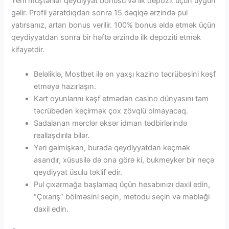
Yeni müştərilər qeydiyyat bonusu və ilk depozit üçün uyğun
gəlir. Profil yaratdıqdan sonra 15 dəqiqə ərzində pul
yatırsanız, artan bonus verilir. 100% bonus əldə etmək üçün
qeydiyyatdan sonra bir həftə ərzində ilk depoziti etmək
kifayətdir.
Beləliklə, Mostbet ilə ən yaxşı kazino təcrübəsini kəşf
etməyə hazırlaşın.
Kart oyunlarını kəşf etmədən casino dünyasını tam
təcrübədən keçirmək çox zövqlü olmayacaq.
Sadalanan mərclər əksər idman tədbirlərində
reallaşdırıla bilər.
Yeri gəlmişkən, burada qeydiyyatdan keçmək
asandır, xüsusilə də ona görə ki, bukmeyker bir neçə
qeydiyyat üsulu təklif edir.
Pul çıxarmağa başlamaq üçün hesabınızı daxil edin,
“Çıxarış” bölməsini seçin, metodu seçin və məbləği
daxil edin.