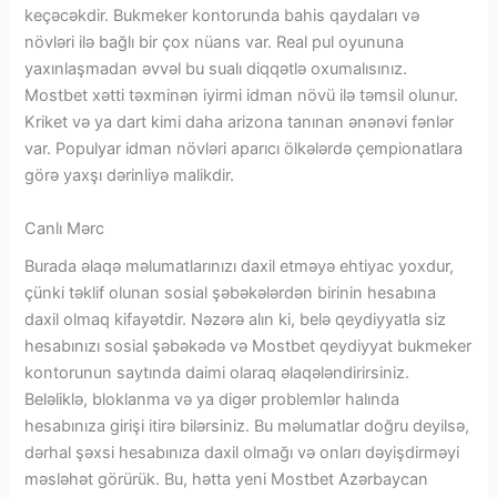
keçəcəkdir. Bukmeker kontorunda bahis qaydaları və
növləri ilə bağlı bir çox nüans var. Real pul oyununa
yaxınlaşmadan əvvəl bu sualı diqqətlə oxumalısınız.
Mostbet xətti təxminən iyirmi idman növü ilə təmsil olunur.
Kriket və ya dart kimi daha arizona tanınan ənənəvi fənlər
var. Populyar idman növləri aparıcı ölkələrdə çempionatlara
görə yaxşı dərinliyə malikdir.
Canlı Mərc
Burada əlaqə məlumatlarınızı daxil etməyə ehtiyac yoxdur,
çünki təklif olunan sosial şəbəkələrdən birinin hesabına
daxil olmaq kifayətdir. Nəzərə alın ki, belə qeydiyyatla siz
hesabınızı sosial şəbəkədə və Mostbet qeydiyyat bukmeker
kontorunun saytında daimi olaraq əlaqələndirirsiniz.
Beləliklə, bloklanma və ya digər problemlər halında
hesabınıza girişi itirə bilərsiniz. Bu məlumatlar doğru deyilsə,
dərhal şəxsi hesabınıza daxil olmağı və onları dəyişdirməyi
məsləhət görürük. Bu, hətta yeni Mostbet Azərbaycan