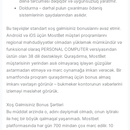
dilinə tərcüməsi dəqiqdir və uyğunsuzluq yaratmır.
Doldurma – dərhal pulun çıxarılması ödəniş
sistemlərinin qaydalarından asılıdır.
Bu təşviqlər standart xoş gəlmisiniz bonuslarını əvəz etmir.
Android və iOS üçün MostBet müştəri proqramlarını
regional məhdudiyyətlər olmadan yükləmək mümkündür və
funksional olaraq PERSONAL COMPUTER versiyasından
üstün olan 38 dili dəstəkləyir. Quraşdırma, MostBet
müştərisinin yerindən asılı olmayaraq işləyən güzgülər
axtarmadan etməyə və mərc oynamağa imkan verəcək. Bir
smartfonda proqram quraşdırmaq üçün bonus almaq
imkanı vaxtaşırı görünür – bukmeker kontorunun xəbərlərini
izləməyi məsləhət görürük.
Xoş Gəlmisiniz Bonus Şərtləri
Bu müddət ərzində o, adını dəyişməli olmadı, onun iştirakı
ilə heç bir böyük qalmaqal yaşanmadı. Mostbet
platformasında hər gün 700 mindən çox mərc edilir. 10