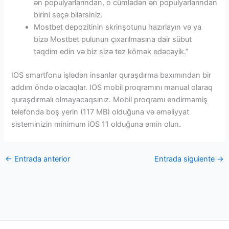
ən populyarlarından, o cümlədən ən populyarlarından
birini seçə bilərsiniz.
Mostbet depozitinin skrinşotunu hazırlayın və ya
bizə Mostbet pulunun çıxarılmasına dair sübut
təqdim edin və biz sizə tez kömək edəcəyik.”
IOS smartfonu işlədən insanlar quraşdırma baxımından bir
addım öndə olacaqlar. IOS mobil proqramını manual olaraq
quraşdırmalı olmayacaqsınız. Mobil proqramı endirməmiş
telefonda boş yerin (117 MB) olduğuna və əməliyyat
sisteminizin minimum iOS 11 olduğuna əmin olun.
←
Entrada anterior
Entrada siguiente
→