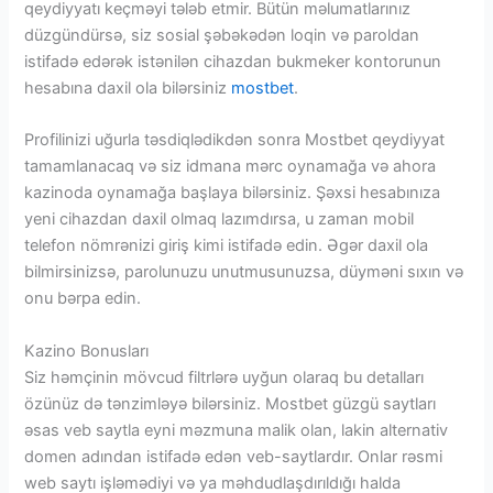
qeydiyyatı keçməyi tələb etmir. Bütün məlumatlarınız
düzgündürsə, siz sosial şəbəkədən loqin və paroldan
istifadə edərək istənilən cihazdan bukmeker kontorunun
hesabına daxil ola bilərsiniz
mostbet
.
Profilinizi uğurla təsdiqlədikdən sonra Mostbet qeydiyyat
tamamlanacaq və siz idmana mərc oynamağa və ahora
kazinoda oynamağa başlaya bilərsiniz. Şəxsi hesabınıza
yeni cihazdan daxil olmaq lazımdırsa, u zaman mobil
telefon nömrənizi giriş kimi istifadə edin. Əgər daxil ola
bilmirsinizsə, parolunuzu unutmusunuzsa, düyməni sıxın və
onu bərpa edin.
Kazino Bonusları
Siz həmçinin mövcud filtrlərə uyğun olaraq bu detalları
özünüz də tənzimləyə bilərsiniz. Mostbet güzgü saytları
əsas veb saytla eyni məzmuna malik olan, lakin alternativ
domen adından istifadə edən veb-saytlardır. Onlar rəsmi
web saytı işləmədiyi və ya məhdudlaşdırıldığı halda