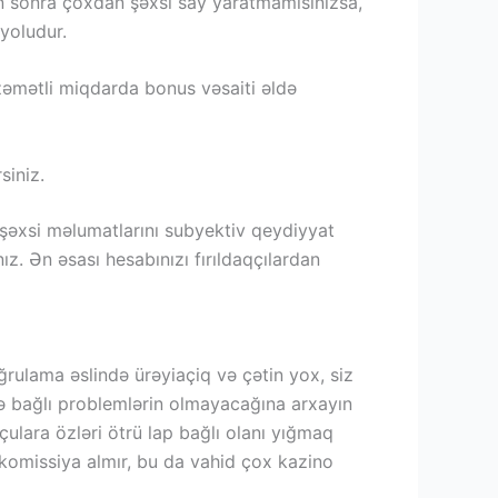
an sonra çoxdan şəxsi say yaratmamısınızsa,
yoludur.
əzəmətli miqdarda bonus vəsaiti əldə
siniz.
əxsi məlumatlarını subyektiv qeydiyyat
z. Ən əsası hesabınızı fırıldaqçılardan
rulama əslində ürəyiaçiq və çətin yox, siz
ə bağlı problemlərin olmayacağına arxayın
çulara özləri ötrü lap bağlı olanı yığmaq
 komissiya almır, bu da vahid çox kazino