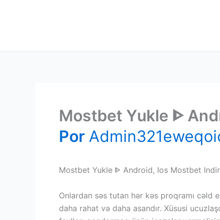
Mostbet Yukle ᐈ Andr
Por
Admin321eweqo
Mostbet Yukle ᐈ Android, Ios Mostbet Indi
Onlardan səs tutan hər kəs proqramı cəld en
daha rahat və daha asandır. Xüsusi ucuzla