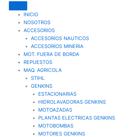
INICIO
NOSOTROS
ACCESORIOS
ACCESORIOS NAUTICOS
ACCESORIOS MINERIA
MOT. FUERA DE BORDA
REPUESTOS
MAQ. AGRICOLA
STIHL
GENKINS
ESTACIONARIAS
HIDROLAVADORAS GENKINS
MOTOAZADAS
PLANTAS ELECTRICAS GENKINS
MOTOBOMBAS
MOTORES GENKINS