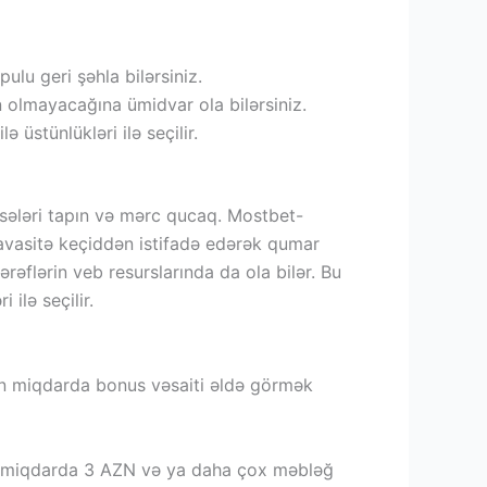
lu geri şəhla bilərsiniz.
n olmayacağına ümidvar ola bilərsiniz.
üstünlükləri ilə seçilir.
sələri tapın və mərc qucaq. Mostbet-
lavasitə keçiddən istifadə edərək qumar
rəflərin veb resurslarında da ola bilər. Bu
ilə seçilir.
man miqdarda bonus vəsaiti əldə görmək
az miqdarda 3 AZN və ya daha çox məbləğ