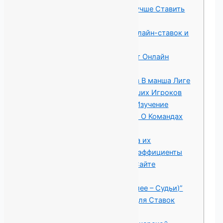
➦➦ и Какой Вид Спорта Лучше Ставить
Юзерам?
Риски а Преимущества Онлайн-ставок и
Спортивные События
а Работают Ставки в Спорт Онлайн
Последние Прогнозы От
Тренд Дня: половину Голов В манша Лиге
«реал» пропустил От Бывших Игроков
Информационный вывод: Изучение
Статистики а Информации О Командах
Или Спортсменах
Виды Спорта же Ставки На их
Как часто Обновляются Коэффициенты
Букмекерских Контор На Сайте
Oddspedia?
§ 4 Спортивные Судьи (далее – Судьи)”
Мобильное Приложение Для Ставок
Онлайн: