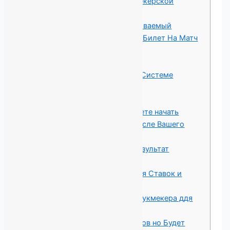
Служба Поддержки Букмекерской
Конторы Betboom
Саудовский высокооплачиваемый
Заплатил 2, 4 Млн Евро за Билет На Матч
Месси Против Роналду
преимущества Бк
что Нужно Знать о Нашей Системе
поисков Коэффициентов?
высокие Коэффициенты
Не беспокоитесь, Вы Можете начать
Делать Ставки сначала После Вашего
Депозита Только
Факторы, Влияющие на Результат
Футбольного Матча
Букмекерские Конторы Для Ставок и
Спорт
Мобильное Приложение Букмекера ддя
Ставок На Ios И Android
Многие одним Этих Брендов но Будет