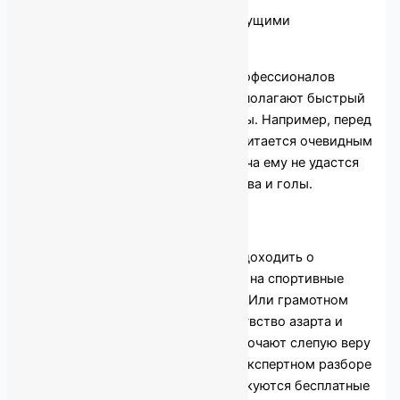
EcoPayz а Qiwi являются ведущими
поставщиками платежей
Хороших live ставки в спорт от профессионалов
отличаются тем, только они предполагают быстрый
реакцию на происходить перемены. Например, перед
началом встречи одна команда считается очевидным
фаворитом. Однако судя ходу матча ему не удастся
конвертировать свои преимущества и голы.
Топ 5 Букмекеров
Некоторые из них могут даже не доходить о
существовании точных прогнозов на спортивные
события от экспертов на сегодня. Или грамотном
беттинге нельзя удовлетворить чувство азарта и
получить доход. Умные пари исключают слепую веру
в удачу и основываются лишь на экспертном разборе
событий. На этой странице публикуются бесплатные