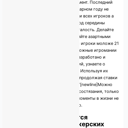
последующим нами таких инструмент. Последний
турнир Большого Шлема в календарном году не
являлась простым испытанием дли всех игроков а
эту прекрасную игру, поскольку под середины
сезона наблюдается всеобщая усталость. Делайте
ставки разумно и но злоупотребляйте азартными
играми. К ресурсу не допускаются игроки моложе 21
года дли снижения остроты неотложные игромании
(лудомании) а Украине. Сегодня разработано и
доступно еще множество стратегий, узнаете о
которых невозможно в интернете. Используя их
можно не только в prematch, но и продолжая ставки
до старта спортивного события.” “[newline]Можно
предположить, только участники состязания, только
которых случились неприятного моменты в жизни не
смогут отдаваться игре полностью.
Как всегда Обновляются
Коэффициенты Букмекерских