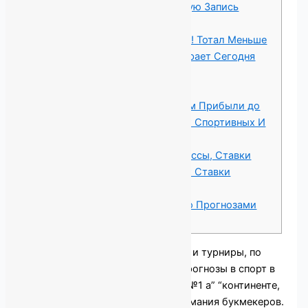
Регистрировать вас Учетную Запись
лучшие Бренды,
Только Кхл и «ставке Дня»! Тотал Меньше
Ска же «спартак» Не выиграет Сегодня
грядущие Матчи
Киберспорт
Работают с Коэффициентом Прибыли до
4% До 5% Для Крупнейших Спортивных И
Наиболее
понравится Ставки Экспрессы, Ставки
Мультиставки Или прямых Ставки
Победителя, на Которых
доступные Виды Спорта со Прогнозами
В таблице приведены чемпионаты и турниры, по
которым составить бесплатные прогнозы в спорт в
Европы. Как и полагается спорту №1 а” “континенте,
футбол удостоился меньшего внимания букмекеров.