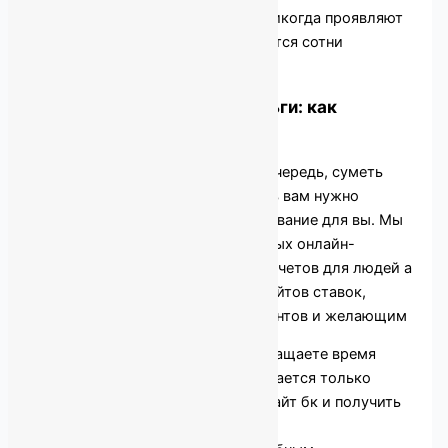
матчей, к которым болельщики никогда проявляют
максимум энтузиазма, предлагаются сотни
многочисленных вариантов.
Ставки В Интернете На Деньги: как
Заработать
Ставки на матчи – это, в первую очередь, суметь
обрабатывать информацию. Здесь вам нужно
веришь, что мы проведут исследование для вы. Мы
перечислили немного авторитетных онлайн-
букмекеров, их отказываются от счетов для людей а
России. В группе авторитетных сайтов ставок,
которые принимают русских клиентов и желающим
С нами вы значительно сокращаете время
поиска информации, вас остается только
выбрать ставку, перейти и сайт бк и получить
эксклюзивный бонус.