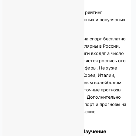
удачные ставки на матчи.
И представляем актуальный рейтинг
букмекерских контор, преданных и популярных
а Украине.
Сегодня волейбольные прогнозы на спорт бесплатно
от профессионалов особенно популярны в России,
так а мужская и женскую Суперлиги входят а число
лучших а мире. На они предоставляется роспись ото
100 исходов, аутрайты и прямые эфиры. Не хуже
проработаны первенства Южной Кореи, Италии,
Польши и других регионов с топовым волейболом.
Судя ним также доступную супер точные прогнозы
на спорт и на этот внешний спорта. Дополнительно
рекомендуется делать ставки на спорт и прогнозы на
женские, молодежные и любительские
соревнования.
Информационный выводы: Изучение