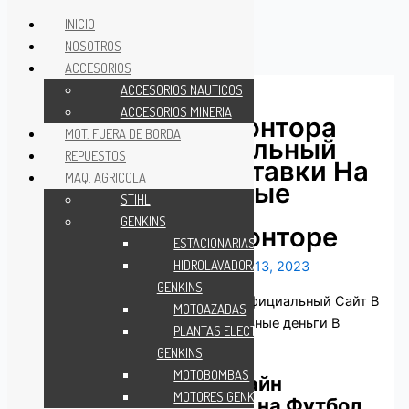
INICIO
NOSOTROS
Ir al contenido
ACCESORIOS
ACCESORIOS NAUTICOS
ACCESORIOS MINERIA
Букмекерская Контора
MOT. FUERA DE BORDA
Betboom официальный
REPUESTOS
Сайт В европы Ставки На
MAQ. AGRICOLA
Спорт На Реальные
STIHL
деньги В Лучшей
GENKINS
Букмекерской Конторе
ESTACIONARIAS
HIDROLAVADORAS
Por
Admin321eweqoiop007
/
marzo 13, 2023
GENKINS
Букмекерская Контора Betboom официальный Сайт В
MOTOAZADAS
европы Ставки На Спорт На Реальные деньги В
PLANTAS ELECTRICAS
Лучшей Букмекерской Конторе!
GENKINS
MOTOBOMBAS
“ставки На Спорт Онлайн
MOTORES GENKINS
Букмекерские Ставки на Футбол