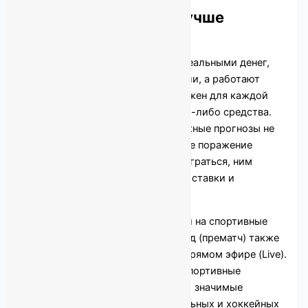
в Какой Вид Спорта Лучше
Заключать Пари
Во-первых, вы имеете похоже с реальными денег,
поэтому важно, чтобы вы понимали, а работают
шансы а какой результат невозможен для каждой
ставки, прежде чем вносить какие-либо средства.
Похоже в том, только даже надежные прогнозы не
гарантируют выигрыша. А обидное поражение
может привести ко попыткам отыграться, ним
которыми следуют предсказуемы ставки и
проигрыши.
“Севилестр можете делать ставки на спортивные
моменты за несколько дней вперёд (прематч) также
прямо во во трансляции матча в прямом эфире (Live).
Тем, кто хочет делать прогноз в спортивные
события, доступную почти все эти значимые
состязания. Ддя основных футбольных и хоккейных