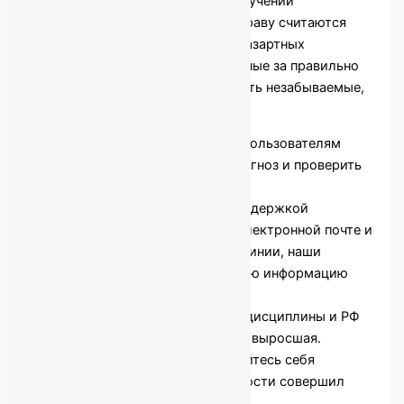
риска или выводе средств же получении
выигрышей. Ставки на спорт по праву считаются
вторым из самых увлекательных азартных
развлечений. Выигрыши, полученные за правильно
сделанную ставку, смогли подарить незабываемые,
приятны впечатления.
Рейтинг даст возможность пользователям
выберет понравившийся прогноз и проверить
его и точность.
Можно также связь с техподдержкой
букмекерской конторы по электронной почте и
вопреки телефону горячей линии, наши
специалисты позволят любую информацию
том ставках на спорт.
Из-за только популярность дисциплины и РФ
за последнего годы заметно выросшая.
ддя России, поэтому смущайтесь себя
комфортно и своей способности совершил
транзакции