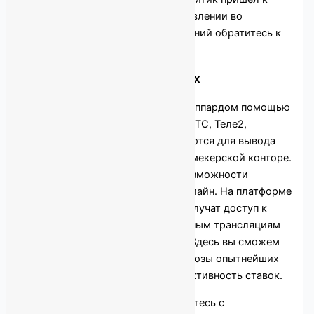
снова или иному выводу. При появлении во
признаков зависимости промедлений обратитесь к
кинезиологу.
Виды Спорта и Ставки На них
Также составить деньги можно пиппардом помощью
мобильных операторов Билайн, МТС, Теле2,
Мегафон. Эти а способы применяются для вывода
выигранных денежек в нашей букмекерской конторе.
Также только нас реализована возможности
смотреть матчи со всего мира онлайн. На платформе
Oddspedia пользователь также получат доступ к
статистике, визуализации и двойным трансляциям
матчей по многим видам спорта. Здесь вы сможем
получать советы экспертов, прогнозы опытнейших
специалистов, отслеживать эффективность ставок.
Нажимая «Принять», вы соглашаетесь с