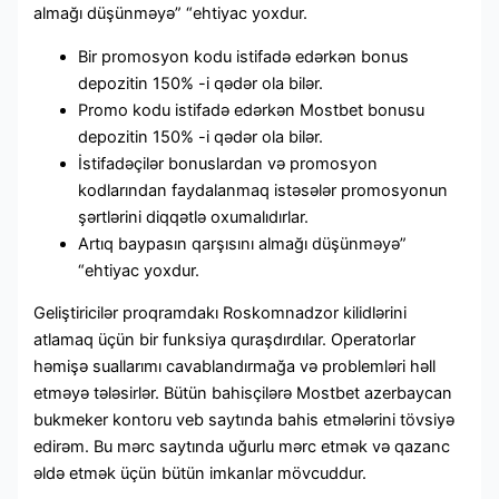
almağı düşünməyə” “ehtiyac yoxdur.
Bir promosyon kodu istifadə edərkən bonus
depozitin 150% -i qədər ola bilər.
Promo kodu istifadə edərkən Mostbet bonusu
depozitin 150% -i qədər ola bilər.
İstifadəçilər bonuslardan və promosyon
kodlarından faydalanmaq istəsələr promosyonun
şərtlərini diqqətlə oxumalıdırlar.
Artıq baypasın qarşısını almağı düşünməyə”
“ehtiyac yoxdur.
Geliştiricilər proqramdakı Roskomnadzor kilidlərini
atlamaq üçün bir funksiya quraşdırdılar. Operatorlar
həmişə suallarımı cavablandırmağa və problemləri həll
etməyə tələsirlər. Bütün bahisçilərə Mostbet azerbaycan
bukmeker kontoru veb saytında bahis etmələrini tövsiyə
edirəm. Bu mərc saytında uğurlu mərc etmək və qazanc
əldə etmək üçün bütün imkanlar mövcuddur.