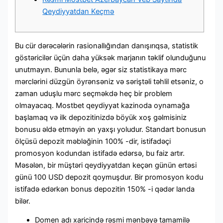
Qeydiyyatdan Keçmə
Bu cür dərəcələrin rasionallığından danışırıqsa, statistik
göstəricilər üçün daha yüksək marjanın təklif olunduğunu
unutmayın. Bununla belə, əgər siz statistikaya mərc
mərclərini düzgün öyrənsəniz və səriştəli təhlil etsəniz, o
zaman uduşlu mərc seçməkdə heç bir problem
olmayacaq. Mostbet qeydiyyat kazinoda oynamağa
başlamaq və ilk depozitinizdə böyük xoş gəlmisiniz
bonusu əldə etməyin ən yaxşı yoludur. Standart bonusun
ölçüsü depozit məbləğinin 100% -dir, istifadəçi
promosyon kodundan istifadə edərsə, bu faiz artır.
Məsələn, bir müştəri qeydiyyatdan keçən günün ertəsi
günü 100 USD depozit qoymuşdur. Bir promosyon kodu
istifadə edərkən bonus depozitin 150% -i qədər landa
bilər.
Domen adı xaricində rəsmi mənbəyə tamamilə