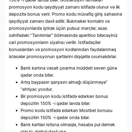
promosyon kodu qeydiyyat zamanı istifadə olunur və ilk
depozitə bonus verir. Promo kodu müvafiq giriş sahəsinə
qeydiyyat zamanı daxil edilir. Bukmeker kontaktı və
promosyonlarda iştirak üçün pulsuz mərclər, əsas
səhifədəki “Tanıtımlar” bölməsində aperitivo biləcəyiniz
cari promosyonların siyahısı verilir. İstifadəçilər
bonuslardan və promosyon kodlarından faydalanmaq
istəsələr promosyonun şərtlərini diqqətlə oxumalıdırlar.
Bank kartına vəsait çıxarma müddəti seven günə
qədər onda bilər.
Artıq baypasın qarşısını almağı düşünməyə”
“ehtiyac yoxdur.
Bir promosyon kodu istifadə edərkən bonus
depozitin 150% -i qədər landa bilər.
Promo kodu istifadə edərkən Mostbet bonusu
depozitin 150% -i qədər onda bilər.
Bank kartları istisna olmaqla, hesaba pul demək
olar ki, dərhal daxil olur.