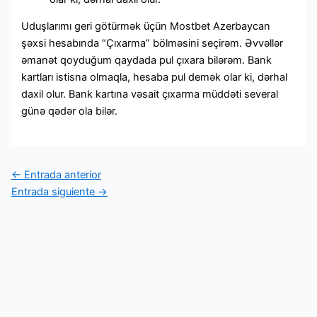
Uduşlarımı geri götürmək üçün Mostbet Azerbaycan
şəxsi hesabında “Çıxarma” bölməsini seçirəm. Əvvəllər
əmanət qoyduğum qaydada pul çıxara bilərəm. Bank
kartları istisna olmaqla, hesaba pul demək olar ki, dərhal
daxil olur. Bank kartına vəsait çıxarma müddəti several
günə qədər ola bilər.
←
Entrada anterior
Entrada siguiente
→