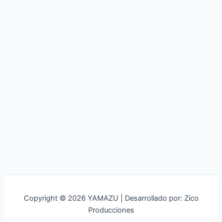
Copyright © 2026 YAMAZU | Desarrollado por: Zico
Producciones