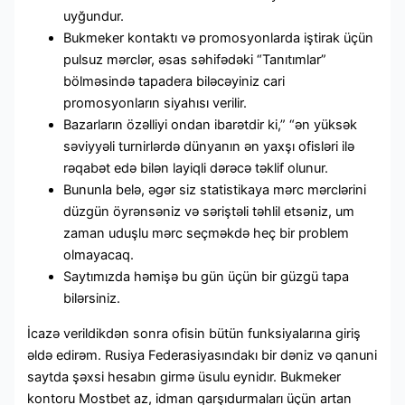
uyğundur.
Bukmeker kontaktı və promosyonlarda iştirak üçün
pulsuz mərclər, əsas səhifədəki “Tanıtımlar”
bölməsində tapadera biləcəyiniz cari
promosyonların siyahısı verilir.
Bazarların özəlliyi ondan ibarətdir ki,” “ən yüksək
səviyyəli turnirlərdə dünyanın ən yaxşı ofisləri ilə
rəqabət edə bilən layiqli dərəcə təklif olunur.
Bununla belə, əgər siz statistikaya mərc mərclərini
düzgün öyrənsəniz və səriştəli təhlil etsəniz, um
zaman uduşlu mərc seçməkdə heç bir problem
olmayacaq.
Saytımızda həmişə bu gün üçün bir güzgü tapa
bilərsiniz.
İcazə verildikdən sonra ofisin bütün funksiyalarına giriş
əldə edirəm. Rusiya Federasiyasındakı bir dəniz və qanuni
saytda şəxsi hesabın girmə üsulu eynidır. Bukmeker
kontoru Mostbet az, idman qarşıdurmaları üçün artan