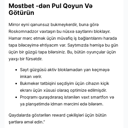
Mostbet -dən Pul Qoyun Və
Götürün
Mirror eyni qanunsuz bukmeykerdir, buna görə
Roskomnadzor vaxtaşırı bu nüsxə saytlarını bloklayır.
Hamar mərc etmək üçün müvafiq iş bağlantılarını harada
tapa biləcəyimə ehtiyacım var. Saytımızda həmişə bu gün
üçün bir güzgü tapa bilərsiniz. Bu, bütün oyunçular üçün
yaxşı bir fürsətdir.
Sayt güzgüsü aktiv bloklamadan yan keçməyə
imkan verir.
Bukmeker tətbiqini seçdiyim üçün cihazın kiçik
ekranı üçün xüsusi olaraq optimize edilmişdir.
Proqramı quraşdıraraq istənilən vaxt smartfon və
ya planşetimdə idman mərcimi edə bilərəm.
Qaydalarda göstərilən reward çəkilişləri üçün bütün
şərtlərə əməl edin.”