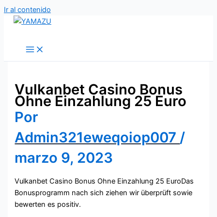
Ir al contenido
YAMAZU
Vulkanbet Casino Bonus
Ohne Einzahlung 25 Euro
Por
Admin321eweqoiop007
/
marzo 9, 2023
Vulkanbet Casino Bonus Ohne Einzahlung 25 Euro
Das
Bonusprogramm nach sich ziehen wir überprüft sowie
bewerten es positiv.