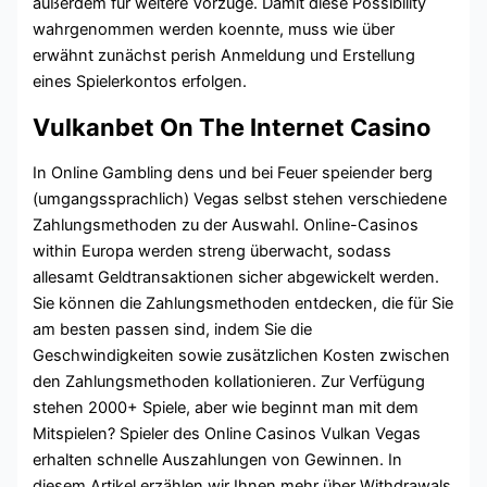
außerdem für weitere Vorzüge. Damit diese Possibility
wahrgenommen werden koennte, muss wie über
erwähnt zunächst perish Anmeldung und Erstellung
eines Spielerkontos erfolgen.
Vulkanbet On The Internet Casino
In Online Gambling dens und bei Feuer speiender berg
(umgangssprachlich) Vegas selbst stehen verschiedene
Zahlungsmethoden zu der Auswahl. Online-Casinos
within Europa werden streng überwacht, sodass
allesamt Geldtransaktionen sicher abgewickelt werden.
Sie können die Zahlungsmethoden entdecken, die für Sie
am besten passen sind, indem Sie die
Geschwindigkeiten sowie zusätzlichen Kosten zwischen
den Zahlungsmethoden kollationieren. Zur Verfügung
stehen 2000+ Spiele, aber wie beginnt man mit dem
Mitspielen? Spieler des Online Casinos Vulkan Vegas
erhalten schnelle Auszahlungen von Gewinnen. In
diesem Artikel erzählen wir Ihnen mehr über Withdrawals