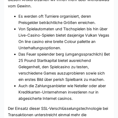
vom Gewinn.
Es werden oft Turniere organisiert, deren
Preisgelder beträchtliche Größen erreichen.
Von Spielautomaten und Tischspielen bis hin über
Live-Casino-Spielen bietet dasjenige Vulkan Vegas
On line casino eine breite Colour pallette an
Unterhaltungsoptionen.
Das Feuer speiender berg (umgangssprachlich) Bet
25 Pound Startkapital bietet ausreichend
Gelegenheit, den Spielcasino zu testen,
verschiedene Games auszuprobieren sowie sich
ein erstes Bild über perish Spielbank zu machen.
Auch die Zahlungsanbieter wie Neteller oder aber
Kreditkarten-Unternehmen investieren nur in
abgesicherte Internet casinos.
Der Einsatz dieser SSL-Verschlüsselungstechnologie bei
Transaktionen unterstreicht einmal mehr die