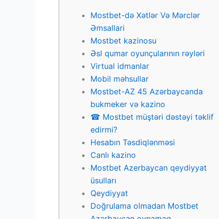
Mostbet-də Xətlər Və Mərclər
Əmsallari
Mostbet kazinosu
Əsl qumar oyunçularının rəyləri
Virtual idmanlar
Mobil məhsullar
Mostbet-AZ 45 Azərbaycanda
bukmeker və kazino
☎ Mostbet müştəri dəstəyi təklif
edirmi?
Hesabın Təsdiqlənməsi
Canlı kazino
Mostbet Azerbaycan qeydiyyat
üsulları
Qeydiyyat
Doğrulama olmadan Mostbet
Azərbaycan oynamaq