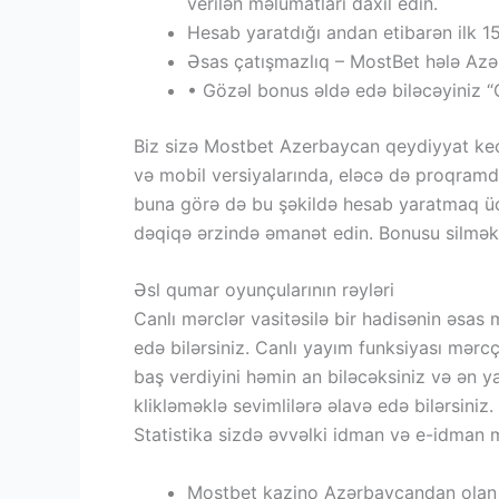
verilən məlumatları daxil edin.
Hesab yaratdığı andan etibarən ilk 1
Əsas çatışmazlıq – MostBet hələ Azə
• Gözəl bonus əldə edə biləcəyiniz 
Biz sizə Mostbet Azerbaycan qeydiyyat keç
və mobil versiyalarında, eləcə də proqramda 
buna görə də bu şəkildə hesab yaratmaq üçü
dəqiqə ərzində əmanət edin. Bonusu silmək 
Əsl qumar oyunçularının rəyləri
Canlı mərclər vasitəsilə bir hadisənin əsas
edə bilərsiniz. Canlı yayım funksiyası mərcçi
baş verdiyini həmin an biləcəksiniz və ən y
klikləməklə sevimlilərə əlavə edə bilərsiniz.
Statistika sizdə əvvəlki idman və e-idman m
Mostbet kazino Azərbaycandan olan hə