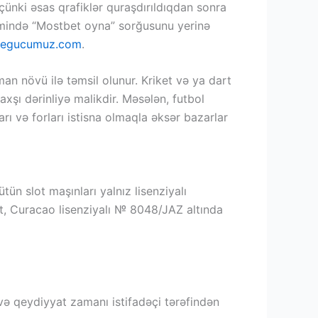
 çünki əsas qrafiklər quraşdırıldıqdan sonra
temində “Mostbet oyna” sorğusunu yerinə
istegucumuz.com
.
an növü ilə təmsil olunur. Kriket və ya dart
xşı dərinliyə malikdir. Məsələn, futbol
ı və forları istisna olmaqla əksər bazarlar
ün slot maşınları yalnız lisenziyalı
t, Curacao lisenziyalı № 8048/JAZ altında
və qeydiyyat zamanı istifadəçi tərəfindən