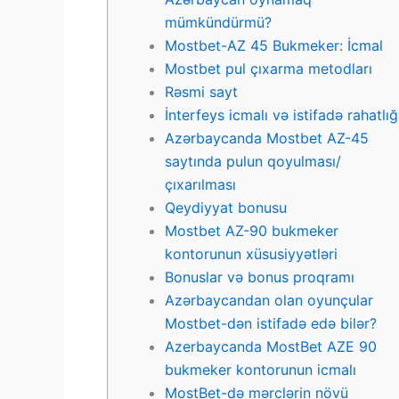
mümkündürmü?
Mostbet-AZ 45 Bukmeker: İcmal
Mostbet pul çıxarma metodları
Rəsmi sayt
İnterfeys icmalı və istifadə rahatlığ
Azərbaycanda Mostbet AZ-45
saytında pulun qoyulması/
çıxarılması
Qeydiyyat bonusu
Mostbet AZ-90 bukmeker
kontorunun xüsusiyyətləri
Bonuslar və bonus proqramı
Azərbaycandan olan oyunçular
Mostbet-dən istifadə edə bilər?
Azerbaycanda MostBet AZE 90
bukmeker kontorunun icmalı
MostBet-də mərclərin növü