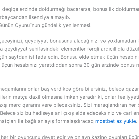
5 dəqiqə ərzində doldurmağı bacararsa, bonus ilk doldurman
rbaycandan lisenziya almayıb.
“Günün Oyunu”nun gündəlik yenilənməsi.
əcəyinizi, qeydiyyat bonusunu alacağınızı və yoxlamadan k
qeydiyyat səhifəsindəki elementlər fərqli ardıcıllıqla düzül
n saytdan istifadə edin. Bonusu əldə etmək üçün hesabınız
üçün hesabınızı yaratdıqdan sonra 30 gün ərzində bonus mə
 məqamlarını onlar baş verdikcə görə bilərsiniz, beləcə qaz
lərin matça daxil olmasına imkan yaradır ki, onlar fəaliyyəti 
axşı mərc qərarını verə biləcəksiniz. Sizi maraqlandıran hər
 Beləcə siz bu hadisəyə ani çıxış əldə edəcəksiniz və cari əms
atçları ilə bağlı anlayış formalaşdıracaq
mostbet az yukle
.
r bir oyunçunu dəvət edir və onlayn kazino oyunları üçün y