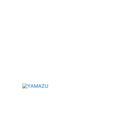
Ir
al
contenido
YAMAZU