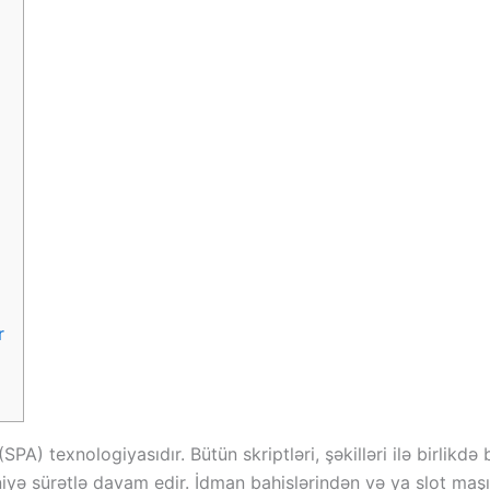
r
A) texnologiyasıdır. Bütün skriptləri, şəkilləri ilə birlikdə
niyə sürətlə davam edir. İdman bahislərindən və ya slot maş