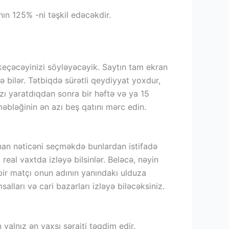
ın 125% -ni təşkil edəcəkdir.
eçəcəyinizi söyləyəcəyik. Saytın tam ekran
ə bilər. Tətbiqdə sürətli qeydiyyat yoxdur,
ı yaratdıqdan sonra bir həftə və ya 15
bləğinin ən azı beş qatını mərc edin.
anan nəticəni seçməkdə bunlardan istifadə
real vaxtda izləyə bilsinlər. Beləcə, nəyin
 bir matçı onun adının yanındakı ulduza
alları və cari bazarları izləyə biləcəksiniz.
alnız ən yaxşı şəraiti təqdim edir.