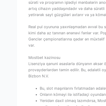
sürəti və proqramın işlədiyi mənbələrin anon
artıq cihazın yaddaşındadır və daha sürətli
yetirərək sayt güzgüləri axtarır və ya kömə
Real pul oyununa yaxınlaşmadan əvvəl bu sua
kimi daha az tanınan ənənəvi fənlər var. Po
Gənclər çempionatlarına qədər ən müxtəlif s
var.
Mostbet kazinosu
Lisenziya qanuni əsaslarla dünyanın əksər öl
provayderlərdən təmin edilir. Bu, ədalətli
Bizbon N.V.
Bu, slot maşınlarını fırlatmadan ədalə
Onların köməyi ilə istifadəçi oyundan
Yenidən daxil olmaq lazımdırsa, Most