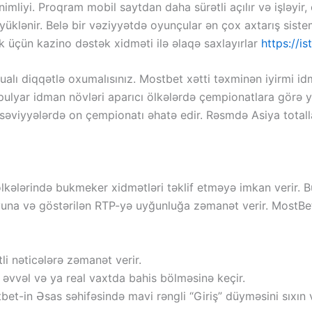
imliyi. Proqram mobil saytdan daha sürətli açılır və işləyir,
 yüklənir. Belə bir vəziyyətdə oyunçular ən çox axtarış sis
k üçün kazino dəstək xidməti ilə əlaqə saxlayırlar
https://
lı diqqətlə oxumalısınız. Mostbet xətti təxminən iyirmi idm
pulyar idman növləri aparıcı ölkələrdə çempionatlara görə ya
əviyyələrdə on çempionatı əhatə edir. Rəsmdə Asiya totallar
kələrində bukmeker xidmətləri təklif etməyə imkan verir. Büt
 oyuna və göstərilən RTP-yə uyğunluğa zəmanət verir. MostBe
tli nəticələrə zəmanət verir.
 əvvəl və ya real vaxtda bahis bölməsinə keçir.
bet-in Əsas səhifəsində mavi rəngli “Giriş” düyməsini sıxın 