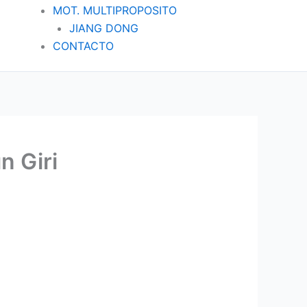
MOT. MULTIPROPOSITO
JIANG DONG
CONTACTO
n Giri