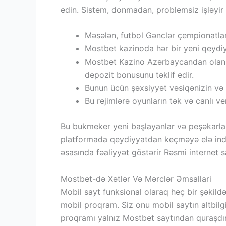
edin. Sistem, donmadan, problemsiz işləyi
Məsələn, futbol Gənclər çempionatlar
Mostbet kazinoda hər bir yeni qeydi
Mostbet Kazino Azərbaycandan olan o
depozit bonusunu təklif edir.
Bunun ücün şəxsiyyət vəsiqənizin və 
Bu rejimlərə oyunların tək və canlı ver
Bu bukmeker yeni başlayanlar və peşəkarlar üç
platformada qeydiyyatdan keçməyə elə indi
əsasında fəaliyyət göstərir Rəsmi internet 
Mostbet-də Xətlər Və Mərclər Əmsallari
Mobil sayt funksional olaraq heç bir şəkild
mobil proqram. Siz onu mobil saytın altbilg
proqramı yalnız Mostbet saytından quraşdırı