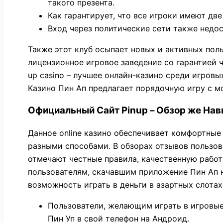
такого презента.
Как гарантирует, что все игроки имеют дв
Вход через политические сети также недо
Также этот клуб осыпает новых и активных пол
лицензионное игровое заведение со гарантией ч
up casino – лучшее онлайн-казино среди игров
Казино Пин Ап предлагает порядочную игру с м
Официальный Сайт Pinup – Обзор же Нав
Данное online казино обеспечивает комфортные
разными способами. В обзорах отзывов пользов
отмечают честные правила, качественную работ
пользователям, скачавшим приложение Пин Ап н
возможность играть в деньги в азартных слотах
Пользователи, желающим играть в игровые
Пин Уп в свой телефон на Андроид.