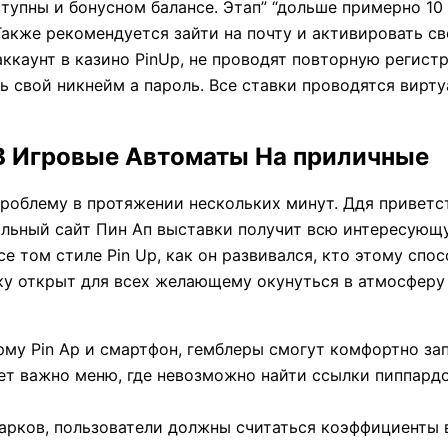
упны и бонусном балансе. Этап” “дольше примерно 10 
 Также рекомендуется зайти на почту и активировать 
каунт в казино PinUp, не проводят повторную регист
ть свой никнейм а пароль. Все ставки проводятся вир
 В Игровые Автоматы На приличные
проблему в протяжении нескольких минут. Ддя привет
иальный сайт Пин Ап выставки получит всю интересую
се том стиле Pin Up, как он развивался, кто этому спо
ку открыт для всех желающему окунуться в атмосферу
му Pin Ap и смартфон, гемблеры смогут комфортно зап
ет важно меню, где невозможно найти ссылки пиппард
арков, пользователи должны считаться коэффициенты 