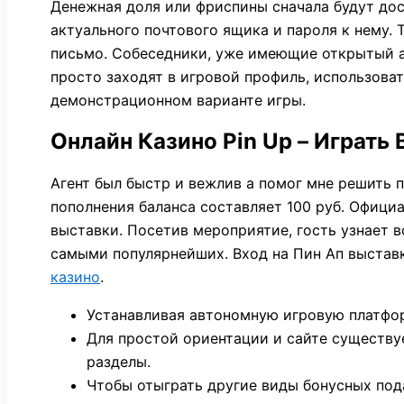
Денежная доля или фриспины сначала будут дост
актуального почтового ящика и пароля к нему.
письмо. Собеседники, уже имеющие открытый ак
просто заходят в игровой профиль, использова
демонстрационном варианте игры.
Онлайн Казино Pin Up – Играть
Агент был быстр и вежлив а помог мне решить 
пополнения баланса составляет 100 руб. Офиц
выставки. Посетив мероприятие, гость узнает в
самыми популярнейших. Вход на Пин Ап выстав
казино
.
Устанавливая автономную игровую платфор
Для простой ориентации и сайте существу
разделы.
Чтобы отыграть другие виды бонусных под