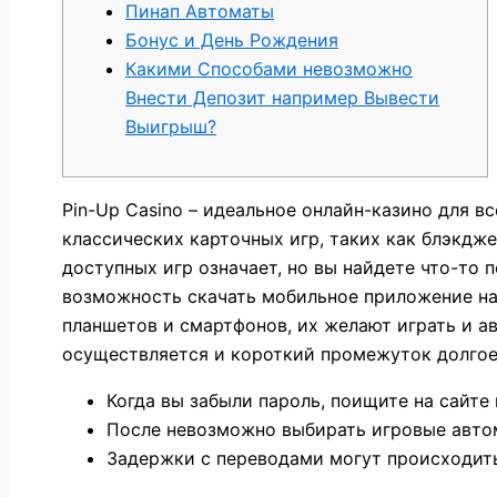
Пинап Автоматы
Бонус и День Рождения
Какими Способами невозможно
Внести Депозит например Вывести
Выигрыш?
Pin-Up Casino – идеальное онлайн-казино для в
классических карточных игр, таких как блэкдже
доступных игр означает, но вы найдете что-то 
возможность скачать мобильное приложение на 
планшетов и смартфонов, их желают играть и ав
осуществляется и короткий промежуток долгое
Когда вы забыли пароль, поищите на сайте 
После невозможно выбирать игровые автом
Задержки с переводами могут происходить,