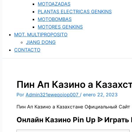
MOTOAZADAS
PLANTAS ELECTRICAS GENKINS
MOTOBOMBAS
MOTORES GENKINS
MOT. MULTIPROPOSITO
JIANG DONG
CONTACTO
Пин Ап Казино а Казахс
Por
Admin321eweqoiop007
/
enero 22, 2023
Пин Ап Казино а Казахстане Официальный Сайт 
Онлайн Казино Pin Up ᐉ Играть