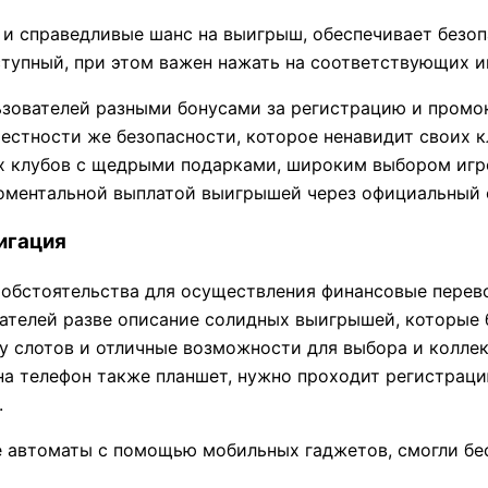
е и справедливые шанс на выигрыш, обеспечивает безо
ступный, при этом важен нажать на соответствующих и
ьзователей разными бонусами за регистрацию и промок
естности же безопасности, которое ненавидит своих к
ых клубов с щедрыми подарками, широким выбором игр
оментальной выплатой выигрышей через официальный с
игация
 обстоятельства для осуществления финансовые перев
ателей разве описание солидных выигрышей, которые 
у слотов и отличные возможности для выбора и колле
а телефон также планшет, нужно проходит регистраци
.
 автоматы с помощью мобильных гаджетов, смогли бе