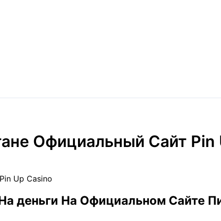
тане Официальный Сайт Pin 
Pin Up Casino
 На деньги На Официальном Сайте П