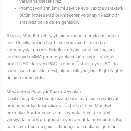
yararlana biləcəksiniz.
Promosyonların ümumi sayı və eyni vaxtda xarakteri,
bütün intresserad bukmekerlər və onlayn kazinolar
arasında bəlkə də ən genişidir.
Əksinə, MostBet veb saytı bir çox idman növlərini təqdim
edir. Üstəlik, onların hər birinə çox vaxt bir sıra daxili
kateqoriyalar daxildir. Beləliklə, döyüş sənətlərini açsaq,
çoxlu sayda MMA promosyonlarını görəcəyik – yüksək
profilli UFC-dən yerli RCC-ə qədər. Üstəlik, eyni UFC-də
təkcə əsas hadisələr deyil, digər kiçik yarışlarla Fight Nights
de uma mövcuddur.
Mostbet-də Populyar Kazino Oyunları
Daxil olmaq Şəxsi hesabınıza daxil olmaq üçün qeydiyyat
prosedurundan keçməlisiniz. Üstəlik, u, həm MostBet
bukmeker kontorunun rəsmi saytında, həm də mobil
versiyada, mobil proqramda eyni formatda mövcuddur. Bu,
həm saytı, həm də şəxsi istifadəçi məlumatlarını qurmaq