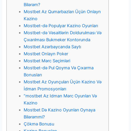
Bilərəm?
Mostbet Az Qumarbazları Üçün Onlayn
Kazino
Mostbet-də Populyar Kazino Oyunları
Mostbet-də Vəsaitlərin Doldurulması Və
Çıxarılması Bukmeker Kontorunda
Mostbet Azərbaycanda Saytı
Mostbet Onlayn Poker
Mostbet Mərc Seçimləri
Mostbet-də Pul Qoyma Və Çıxarma
Bonusları
Mostbet Az Oyunçuları Üçün Kazino Və
İdman Promosyonları
“mostbet Az Idman Mərc Oyunları Və
Kazino
Mostbet Də Kazino Oyunları Oynaya
Bilərəmmi?
Çökmə Bonusu
Kazino Bonusları