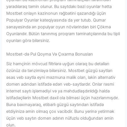
yaradılaraq təmin olunur. Bu saytdakı bəzi oyunlar hətta
Mostbet onlayn kazinonun rəğbətini qazandığı üçün
Populyar Oyunlar kateqiyasında da yer tutub. Qumar
sənayesində ən populyar oyun növlərindən biri Çökmə
Oyunlarıdır. Bütün tanınmış proqram təminatçılarında bu tipli
oyunları görə bilərsiniz.
Mostbet-də Pul Qoyma Və Çıxarma Bonusları
Siz həmçinin mövcud filtrlərə uyğun olaraq bu detalları
özünüz də tənzimləyə bilərsiniz. Mostbet güzgü saytları
əsas veb saytla eyni məzmuna malik olan, lakin alternativ
domen adından istifadə edən veb-saytlardır. Onlar rəsmi
internet saytı işləmədiyi və ya məhdudlaşdırıldığı halda
istifadəçilərin Mostbet daxil ola bilməsi üçün hazırlanmışdır.
Buna baxmayaraq, etibarlı güzgü saytından istifadə
etdiyinizə əmin olmaq çox vacibdir. Bunu yerinə yetirmək
üçün veb saytın domen adının nüfuzlu olduğundan əmin
olun.