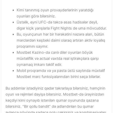
Kimi tanınmış oyun provayderlərinin yaratdığı
oyunları görə bilərsiniz.
Üstəlik, eyni UFC-də təkcə əsas hadisələr deyil,
digər kiçik yarışlarla Fight Nights de uma mövcuddur.
Bu, oyunçunun hər bir hərəkətini nəzərə alan, bütün
mərclərdən keşbeki daimi olaraq artıran aktiv loyallıq
proqramını saymır.
Mostbet Kazino-da canlı diler oyunları böyük
müxtəliflik və actual vaxtda real iştirakçılara qarşı
oynamaq imkanı təklif edir.
Mobil proqramda və ya pasta üstü saytında müxtəlif
Mostbet mərc funksiyalarından birini seçə bilərlər.
Bu addımlar istədiyiniz qədər təkrarlaya bilərsiniz, həmçinin
oyun və rejimləri dəyişə bilərsiniz. Mostbet-də ürəyinizdən
keçdiyi kimi oynayıb istənilən qumar oyununda qazana
bilərsiniz. “Bir qollu bandit” də adlandırılan bu qumar
əyləncə növündə sadəcə qolu çəkirsiniz və kombinasiyaları