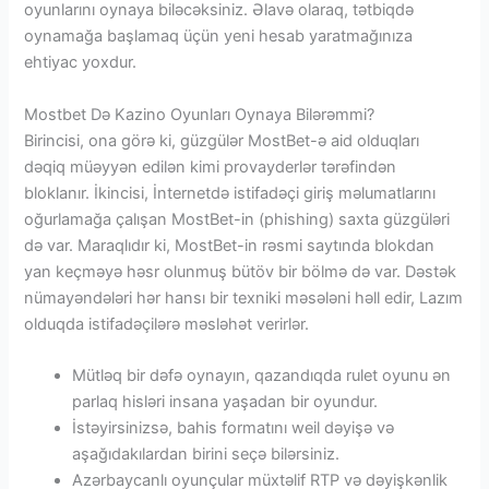
oyunlarını oynaya biləcəksiniz. Əlavə olaraq, tətbiqdə
oynamağa başlamaq üçün yeni hesab yaratmağınıza
ehtiyac yoxdur.
Mostbet Də Kazino Oyunları Oynaya Bilərəmmi?
Birincisi, ona görə ki, güzgülər MostBet-ə aid olduqları
dəqiq müəyyən edilən kimi provayderlər tərəfindən
bloklanır. İkincisi, İnternetdə istifadəçi giriş məlumatlarını
oğurlamağa çalışan MostBet-in (phishing) saxta güzgüləri
də var. Maraqlıdır ki, MostBet-in rəsmi saytında blokdan
yan keçməyə həsr olunmuş bütöv bir bölmə də var. Dəstək
nümayəndələri hər hansı bir texniki məsələni həll edir, Lazım
olduqda istifadəçilərə məsləhət verirlər.
Mütləq bir dəfə oynayın, qazandıqda rulet oyunu ən
parlaq hisləri insana yaşadan bir oyundur.
İstəyirsinizsə, bahis formatını weil dəyişə və
aşağıdakılardan birini seçə bilərsiniz.
Azərbaycanlı oyunçular müxtəlif RTP və dəyişkənlik