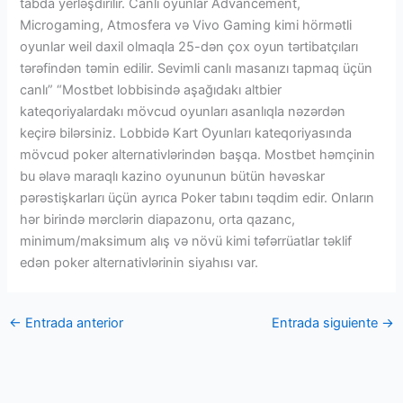
tabda yerləşdirilir. Canlı oyunlar Advancement,
Microgaming, Atmosfera və Vivo Gaming kimi hörmətli
oyunlar weil daxil olmaqla 25-dən çox oyun tərtibatçıları
tərəfindən təmin edilir. Sevimli canlı masanızı tapmaq üçün
canlı” “Mostbet lobbisində aşağıdakı altbier
kateqoriyalardakı mövcud oyunları asanlıqla nəzərdən
keçirə bilərsiniz. Lobbidə Kart Oyunları kateqoriyasında
mövcud poker alternativlərindən başqa. Mostbet həmçinin
bu əlavə maraqlı kazino oyununun bütün həvəskar
pərəstişkarları üçün ayrıca Poker tabını təqdim edir. Onların
hər birində mərclərin diapazonu, orta qazanc,
minimum/maksimum alış və növü kimi təfərrüatlar təklif
edən poker alternativlərinin siyahısı var.
←
Entrada anterior
Entrada siguiente
→