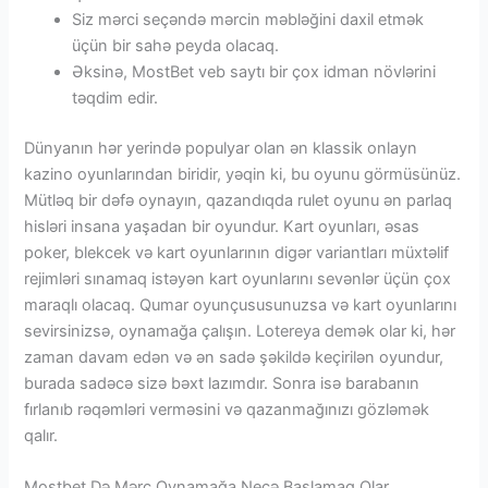
Siz mərci seçəndə mərcin məbləğini daxil etmək
üçün bir sahə peyda olacaq.
Əksinə, MostBet veb saytı bir çox idman növlərini
təqdim edir.
Dünyanın hər yerində populyar olan ən klassik onlayn
kazino oyunlarından biridir, yəqin ki, bu oyunu görmüsünüz.
Mütləq bir dəfə oynayın, qazandıqda rulet oyunu ən parlaq
hisləri insana yaşadan bir oyundur. Kart oyunları, əsas
poker, blekcek və kart oyunlarının digər variantları müxtəlif
rejimləri sınamaq istəyən kart oyunlarını sevənlər üçün çox
maraqlı olacaq. Qumar oyunçususunuzsa və kart oyunlarını
sevirsinizsə, oynamağa çalışın. Lotereya demək olar ki, hər
zaman davam edən və ən sadə şəkildə keçirilən oyundur,
burada sadəcə sizə bəxt lazımdır. Sonra isə barabanın
fırlanıb rəqəmləri verməsini və qazanmağınızı gözləmək
qalır.
Mostbet Də Mərc Oynamağa Necə Başlamaq Olar