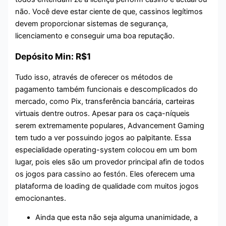
não. Você deve estar ciente de que, cassinos legítimos
devem proporcionar sistemas de segurança,
licenciamento e conseguir uma boa reputação.
Depósito Min: R$1
Tudo isso, através de oferecer os métodos de
pagamento também funcionais e descomplicados do
mercado, como Pix, transferência bancária, carteiras
virtuais dentre outros. Apesar para os caça-níqueis
serem extremamente populares, Advancement Gaming
tem tudo a ver possuindo jogos ao palpitante. Essa
especialidade operating-system colocou em um bom
lugar, pois eles são um provedor principal afin de todos
os jogos para cassino ao festón. Eles oferecem uma
plataforma de loading de qualidade com muitos jogos
emocionantes.
Ainda que esta não seja alguma unanimidade, a