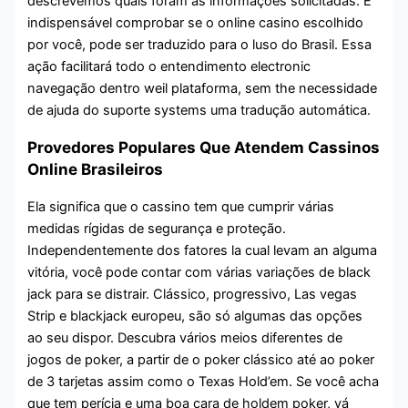
descrevemos quais foram as informações solicitadas. É
indispensável comprobar se o online casino escolhido
por você, pode ser traduzido para o luso do Brasil. Essa
ação facilitará todo o entendimento electronic
navegação dentro weil plataforma, sem the necessidade
de ajuda do suporte systems uma tradução automática.
Provedores Populares Que Atendem Cassinos
Online Brasileiros
Ela significa que o cassino tem que cumprir várias
medidas rígidas de segurança e proteção.
Independentemente dos fatores la cual levam an alguma
vitória, você pode contar com várias variações de black
jack para se distrair. Clássico, progressivo, Las vegas
Strip e blackjack europeu, são só algumas das opções
ao seu dispor. Descubra vários meios diferentes de
jogos de poker, a partir de o poker clássico até ao poker
de 3 tarjetas assim como o Texas Hold’em. Se você acha
que tem perícia e uma boa cara de holdem poker, vá