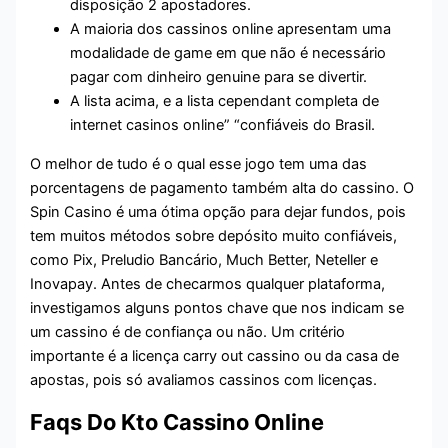
disposição 2 apostadores.
A maioria dos cassinos online apresentam uma
modalidade de game em que não é necessário
pagar com dinheiro genuine para se divertir.
A lista acima, e a lista cependant completa de
internet casinos online” “confiáveis do Brasil.
O melhor de tudo é o qual esse jogo tem uma das
porcentagens de pagamento também alta do cassino. O
Spin Casino é uma ótima opção para dejar fundos, pois
tem muitos métodos sobre depósito muito confiáveis,
como Pix, Preludio Bancário, Much Better, Neteller e
Inovapay. Antes de checarmos qualquer plataforma,
investigamos alguns pontos chave que nos indicam se
um cassino é de confiança ou não. Um critério
importante é a licença carry out cassino ou da casa de
apostas, pois só avaliamos cassinos com licenças.
Faqs Do Kto Cassino Online