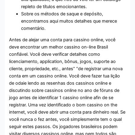
repleto de títulos emocionantes.
Sobre os métodos de saque e depósito,
encontramos aqui muitos detalhes que merece
comentário.
Antes de alejar uma conta para cassino online, você
deve encontrar um melhor cassino on-line Brasil
confiável. Você deve verificar detalhes como
licenciamento, application, bônus, jogos, suporte ao
cliente, propriedade, etc., antes” “de registrar uma nova
conta em um cassino online. Você deve fazer tua lição
de odaie lendo as resenhas dos cassinos online e
discutindo sobre cassinos online no ano de fóruns de
jogo antes de identificar 1 cassino online afin de se
registrar. Uma vez identificado o bom cassino on the
internet, você deve abrir uma conta para dinheiro real. Se
você nunca o fez antes, você simplesmente tem o qual
seguir estes passos. Os jogadores brasileiros podem
visitar diversos cassinos online, mas nem todos são