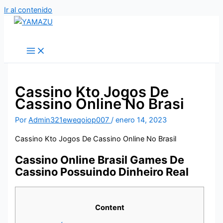
Ir al contenido
YAMAZU
Cassino Kto Jogos De
Cassino Online No Brasi
Por
Admin321eweqoiop007
/
enero 14, 2023
Cassino Kto Jogos De Cassino Online No Brasil
Cassino Online Brasil Games De
Cassino Possuindo Dinheiro Real
Content