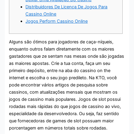
Distribuidores De Licença De Jogos Para
Cassino Online
Jogos Perform Cassino Online
Alguns são ótimos para jogadores de caça-níqueis,
enquanto outros falam diretamente com os maiores
gastadores que ze sentam nas mesas onde são jogadas
as maiores apostas. Crie a tua conta, faça um seu
primeiro depósito, entre na aba do cassino on the
internet e escolha o seu jogo predileto. Na KTO, você
pode encontrar vários artigos de pesquisa sobre
cassinos, com atualizações mensais que mostram os
jogos de cassino mais populares. Jogos de slot possui
rodadas mais rápidas do que jogos de cassino ao vivo,
especialidade da desenvolvedora. Ou seja, faz sentido
que fornecedoras de games de slot possuam maior
porcentagem em números totais sobre rodadas.