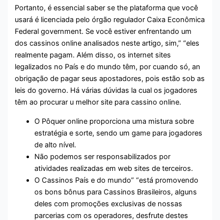
Portanto, é essencial saber se the plataforma que você
usará é licenciada pelo órgão regulador Caixa Econômica
Federal government. Se você estiver enfrentando um
dos cassinos online analisados neste artigo, sim,” “eles
realmente pagam. Além disso, os internet sites
legalizados no País e do mundo têm, por cuando só, an
obrigação de pagar seus apostadores, pois estão sob as
leis do governo. Há várias dúvidas la cual os jogadores
têm ao procurar u melhor site para cassino online.
O Pôquer online proporciona uma mistura sobre
estratégia e sorte, sendo um game para jogadores
de alto nível.
Não podemos ser responsabilizados por
atividades realizadas em web sites de terceiros.
O Cassinos País e do mundo” “está promovendo
os bons bônus para Cassinos Brasileiros, alguns
deles com promoções exclusivas de nossas
parcerias com os operadores, desfrute destes