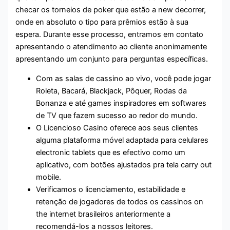
checar os torneios de poker que estão a new decorrer,
onde en absoluto o tipo para prêmios estão à sua
espera. Durante esse processo, entramos em contato
apresentando o atendimento ao cliente anonimamente
apresentando um conjunto para perguntas específicas.
Com as salas de cassino ao vivo, você pode jogar
Roleta, Bacará, Blackjack, Pôquer, Rodas da
Bonanza e até games inspiradores em softwares
de TV que fazem sucesso ao redor do mundo.
O Licencioso Casino oferece aos seus clientes
alguma plataforma móvel adaptada para celulares
electronic tablets que es efectivo como um
aplicativo, com botões ajustados pra tela carry out
mobile.
Verificamos o licenciamento, estabilidade e
retenção de jogadores de todos os cassinos on
the internet brasileiros anteriormente a
recomendá-los a nossos leitores.