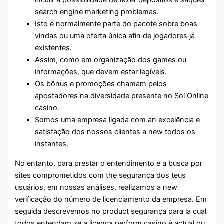
incluir a possibilidade de fazer depósitos e saques
search engine marketing problemas.
Isto é normalmente parte do pacote sobre boas-
vindas ou uma oferta única afin de jogadores já
existentes.
Assim, como em organização dos games ou
informações, que devem estar legíveis.
Os bônus e promoções chamam pelos
apostadores na diversidade presente no Sol Online
casino.
Somos uma empresa ligada com an excelência e
satisfação dos nossos clientes a new todos os
instantes.
No entanto, para prestar o entendimento e a busca por
sites comprometidos com the segurança dos teus
usuários, em nossas análises, realizamos a new
verificação do número de licenciamento da empresa. Em
seguida descrevemos no product segurança para la cual
todos entendam ze a licença perform casino é actual ou