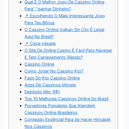
Qual É O Melhor Jogo De Cassino Online
Para” “ganhar Dinheiro?
📌 Escolhendo O Mais Interessante Jogo
Para Teu Bônus
O Cassino Online Vulkan Sin City É Legal
Aqui No Brasil?
📌 Caça-níqueis
O Site De Online Casino É Fácil Para Navegar
E Tem Carregamento Rápido?
Cassino Online
Como Jogar No Cassino Kto?
Faqs Do Kto Cassino Online
Apps De Cassinos Móveis
Depósito Min: R$1
Top 10 Melhores Cassinos Online Do Brasil
Provedores Populares Que Atendem
Cassinos Online Brasileiros
Conteúdo Essêncial Para Se Hacer Hincapié
Nos Cassinos