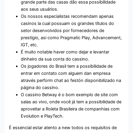
grande parte das casas dão essa possibilidade
aos seus usuários.
Os nossos especialistas recomendam apenas
casinos la cual possuam os grandes títulos do
setor desenvolvidos por fornecedores de
prestígio, asi como Pragmatic Play, Advancement,
IGT, etc.
É muito notable haver como dejar e levantar
dinheiro da sua conta do cassino.
Os jogadores do Brasil tem a possibilidade de
entrar em contato com alguem dan empresa
através perform chat ao festón disponibilizado na
página do cassino.
O cassino Betway é o bom exemplo de site com
salas ao vivo, onde você já tem a possibilidade de
aproveitar a Roleta Brasileira de companhias com
Evolution e PlayTech.
É essencial estar atento a new todos os requisitos de