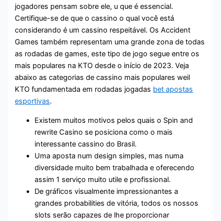
jogadores pensam sobre ele, u que é essencial.
Certifique-se de que o cassino o qual você está
considerando é um cassino respeitável. Os Accident
Games também representam uma grande zona de todas
as rodadas de games, este tipo de jogo segue entre os
mais populares na KTO desde o início de 2023. Veja
abaixo as categorias de cassino mais populares weil
KTO fundamentada em rodadas jogadas
bet apostas
esportivas
.
Existem muitos motivos pelos quais o Spin and
rewrite Casino se posiciona como o mais
interessante cassino do Brasil.
Uma aposta num design simples, mas numa
diversidade muito bem trabalhada e oferecendo
assim 1 serviço muito utile e profissional.
De gráficos visualmente impressionantes a
grandes probabilities de vitória, todos os nossos
slots serão capazes de lhe proporcionar