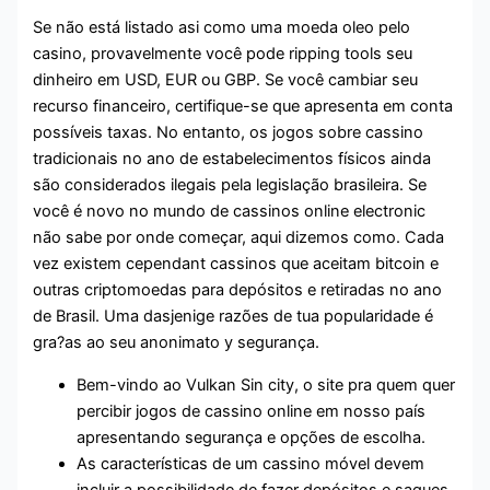
Se não está listado asi como uma moeda oleo pelo
casino, provavelmente você pode ripping tools seu
dinheiro em USD, EUR ou GBP. Se você cambiar seu
recurso financeiro, certifique-se que apresenta em conta
possíveis taxas. No entanto, os jogos sobre cassino
tradicionais no ano de estabelecimentos físicos ainda
são considerados ilegais pela legislação brasileira. Se
você é novo no mundo de cassinos online electronic
não sabe por onde começar, aqui dizemos como. Cada
vez existem cependant cassinos que aceitam bitcoin e
outras criptomoedas para depósitos e retiradas no ano
de Brasil. Uma dasjenige razões de tua popularidade é
gra?as ao seu anonimato y segurança.
Bem-vindo ao Vulkan Sin city, o site pra quem quer
percibir jogos de cassino online em nosso país
apresentando segurança e opções de escolha.
As características de um cassino móvel devem