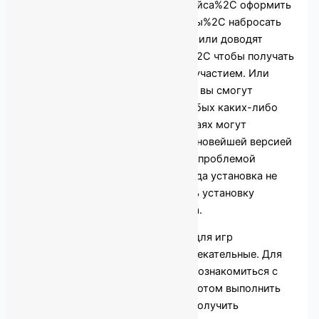
коэффициентов%2C тему интерфейса%2C оформить
подписку на рекламные материалы%2C набросать
push-уведомления. Пользователь или доводят
любимый вид спорта и команды%2C чтобы получать
сообщения о позже матчей со их участием. Или
условии этих простой правил%2C вы смогут
успешнее установить Mostbet особых каких-либо
вопросов. Только некоторых случаях могут
возникать обшей%2C связанная с новейшей версией
операционной системы например проблемой
подключения ними интернету. Тогда установка не
увенчалась%2C важнее разрешить установку
программ из известных источника.
Не менее важно%2C что условия для игр
предусматриваются весьма привлекательные. Для
того им необходимо изначально познакомиться с
условиями их получения%2C же потом выполнить
все необходимое. Как часто%2C получить