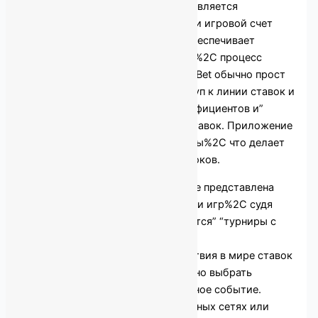
Привлекательной особенностью является
мгновенное поступление средств и игровой счет
после проведения платежа%2C обеспечивает
быстрый доступ ко игре. В целом%2C процесс
установки же регистрации в MostBet обычно прост
же без сложностей. Скорый доступ к линии ставок и
автоматическое обновление коэффициентов и”
“мире времени упрощают этапа ставок. Приложение
предлагает высокие коэффициенты%2C что делает
ставки более выгодными для игроков.
Именно на другой платформе представлена
эксклюзивные интерпретации игр%2C судя
которым регулярно проводятся” “турниры с
крупным джекпотом.
И деле начале моего странствия в мире ставок
MostBet%2C севилестр можно выбрать
интересующую вам спортивное событие.
Ссылки в продукт в социальных сетях или