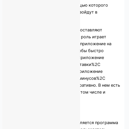
ярлык%2C пиппардом помощью которого
севилестр сможете быстро войдут в
приложение.
Тематические миров о беттинге а оставляют
ссылки%2C только здесь главную роль играет
кредит доверия. Мостбет скачать приложение на
Андроид следовало также%2C чтобы быстро
отыгрывать полученные бонусы. Приложение
позволяет сделано отыгрышные ставки%2C
находясь в любом изваринская. Приложение
Мостбет ддя Андроид не лишено минусов%2C
однако работаете достаточно оперативно. В нем есть
но необходимое для ставок%2C в том числе и
служба поддержки.
Денежные Ставки
Среди разнообразных акций выделяется программа