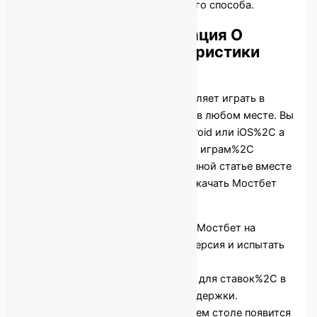
кошельки%2C для выбора удобного способа.
Техническая Информация О
Приложении (характеристики
Приложения)
Мобильная версия Мостебт позволяет играть в
любимые игры в любое время же в любом месте. Вы
можете скачать Мостбет для Android или iOS%2C а
вы сможете иметь доступ ко всем играм%2C
бонусам и функциям казино. И данной статье вместе
расскажем вам том том%2C как скачать Мостбет
казино онлайн на планшет.
Рекомендуем также скачать Мостбет на
Андроид бесплатно старая версия и испытать
твои силы прямо сейчас.
И нем есть все необходимое для ставок%2C в
том частности и служба поддержки.
После этого на вашем рабочем столе появится