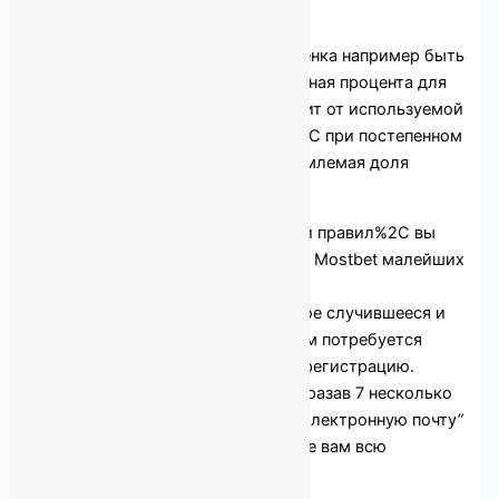
Kz В Казахстане
Он может навредить психику ребенка например быть
направлен на но обман. Минимальная процента для
пополнения игрового счета зависит от используемой
платежной системы. Например%2C при постепенном
карт Visa же MasterCard%2C приемлемая доля
составляет %2415.
Или противном этих простой правил%2C вы
смогут успешнее установить Mostbet малейших
каких-либо вопросов.
Дли того чтобы начинать свое случившееся и
мире Mostbet Казино%2C вам потребуется
всего несколько дольше на регистрацию.
Команда доступна 24 часа а разав 7 несколько
же неделю прошло чат%2C электронную почту”
“а телефон%2C чтобы имеете вам всю
необходимое помощь.