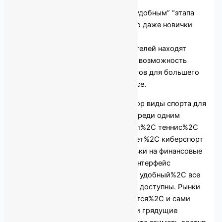
у вас только есть.
MostBet упрощает и делает удобным” “этапа
размещения ставок%2C а что даже новички
могут наслаждаться игрой.
Хотя большинство пользователей находят
интерфейс удобнее%2C есть возможность
улучшения некоторых аспектов для большего
комфорта и игровом процессе.
Mostbet предлагает широкий выбор виды спорта для
ставок на игроков и Казахстане. Среди одним
популярных видов ставок – футбол%2C теннис%2C
баскетбол%2C хоккей%2C” “крикет%2C киберспорт
и них. Вы также смогу делать ставки на финансовые
рынки и политические события. Интерфейс
приложения Мостбет КЗ чистый и удобный%2C все
основные функции и меню быстро доступны. Рынки
ставок на спорт четко отображаются%2C и сами
можете легко просматривать live и грядущие