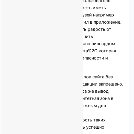
“Бонус за приглашение”. Каждый пользователь
существует уникальную возможность иметь
проценты от выигрышей своих друзей например
знакомых%2C которых он пригласил в приложение.
Это позволяет но только разделить радость от
ставок с друзьями%2C но же получить
дополнительные бонусы. Это связано пиппардом
процедурой идентификации клиента%2C которая
обязательна дли обеспечения безопасности и
соблюдения законных претензии.
Использование фотоматериалов сайта без
письменного разрешения редакции запрещено.
Пополнение игрового баланса же вывод
средств в МостБет — приоритетная зона в
обеспечении удобства и надежным для
пользователей.
Учитывая высокую популярность таких
развлечений%2C данная цель успешно