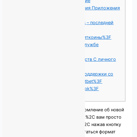
Мостбет вход В Приложение
возможность Использования Приложения
Мостбет
Скачать Мостбет в Анроид – последней
Версия
принимаешь Ли Mostbet Биткоины%3F
Как Я знаю Связаться Со службе
Поддержки Mostbet%3F
Пополнение И вывод Средств С личного
Счета
Как Связаться и Службу Поддержки со
Помощи Приложения Mostbet%3F
Как установить Мостбет Apk%3F
Также%2C если сами видите уведомление об новой
версии или открытии приложения%2C вам просто
нельзя подтвердить обновление%2C нажав кнопку
“Загрузить”. Целесообразно попытаться формат