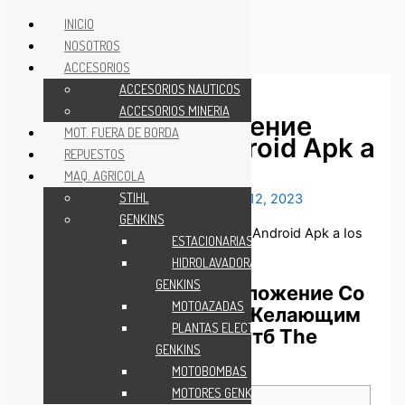
INICIO
NOSOTROS
Ir al contenido
ACCESORIOS
ACCESORIOS NAUTICOS
ACCESORIOS MINERIA
Скачать Приложение
MOT. FUERA DE BORDA
Mostbet ддя Android Apk а
REPUESTOS
Ios Бесплатн
MAQ. AGRICOLA
STIHL
Por
Admin321eweqoiop007
/
enero 12, 2023
GENKINS
Скачать Приложение Mostbet ддя Android Apk а Ios
ESTACIONARIAS
Бесплатно
HIDROLAVADORAS
GENKINS
Скачать Мостбет Приложение Со
MOTOAZADAS
Официального Сайта Желающим
PLANTAS ELECTRICAS
В Андроид Apk Бк Мостб The
GENKINS
Kosha Journal
MOTOBOMBAS
MOTORES GENKINS