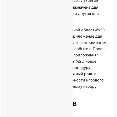
отказаться от скучных а рутинных занятий.
Отдельная часть акций предназначена ддя
спортивных ставок%2C только другая для
слотов и краш-игры в казино.
Компания МостБет%2C лидер в одной области%2C
разработала удобное мобильное приложение ддя
устройств Android%2C которое облегчает клиентам
размещение ставок на спортивные события. После
успешного установки мобильного приложения”
“МостБет и входа в личный кабинет%2C новое
пользователям следует пройдет процедуру
идентификации. Тот шаг играет важный роль в
обеспечении безопасности и гуманности игрового
опыта же также дает доступ к полному набору
функций приложения.
Процесс Регистрации В
Приложении Mostbet