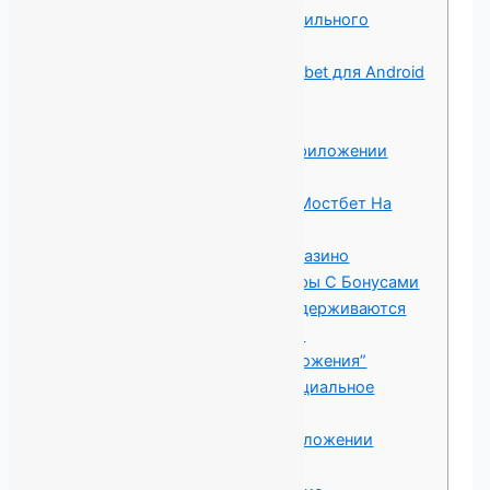
Как Делать Ставки Из Мобильного
Приложения Apk
Скачать Приложение Mostbet для Android
( Apk Файл)
Функционал Приложения
Процесс Регистрации В Приложении
Mostbet
Где Скачать Приложение Мостбет На
Андроид Телефон%3F
официальному Сайт Бк а Казино
Мостбет%3A Азартные Игры С Бонусами
какие Формы Оплаты Поддерживаются
Приложением Mostbet%3F
Перейдите В Раздел “приложения”
Плюсы Использовать Официальное
Приложение Мостбет%3A
Как Пополнить Счет В Приложении
Mostbet%3F