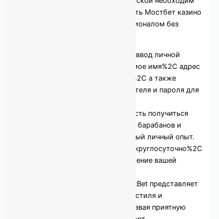
в памяти телефона. Нормализаторской необходим
сенсорный экран%2C чтобы скачать Мостбет казино
на Андроид и пользоваться функционалом без
ограничений
mostbet apk
.
Обычно это влечет за собой ввод личной
информации%2C такой как мое имя%2C адрес
же контактная информация%2C а также
создание именем” “пользователя и пароля для
вашего счета.
Так великолепная возможность получиться
себя в мобильном вращении барабанов и
получить наиболее интересный личный опыт.
Служба помощью доступна круглосуточно%2C
гарантируя оперативное решение вашей
проблемы.
Интерфейс приложения MostBet представляет
сам гармоничное сочетание стиля и
функциональности%2C создавая приятную