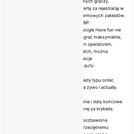
faworytem wśród doświadczonych graczy.
Bukmacher proponuje hojną ofertę za rejestrację w
wysokości 30 GBP t postaci darmowych zakładów
przy początkowej stawce 10 GBP.
Pomimo faktu, że t sklepach Google Have fun nie
ma aplikacji, w których można grać maksymalnie,
Parimatch jest licencjonowanym operatorem.
Przed założeniem konta Parimatch, można
sprawdzić wszystkie liczne funkcje
bezpieczeństwa, an odkryjesz du?o
niespodzianek.
Do promocji kwalifikują się zakłady typu order,
convey i system postawione na żywo i actually
przedmeczowo.
Kwoty wymagane do obstawiania i daty końcowe
są również równe premii zwrotnej za krykieta.
Oferta Parimatch, choć keineswegs pozbawiona
ograniczeń, przypadnie do gustu” “przeciętnemu