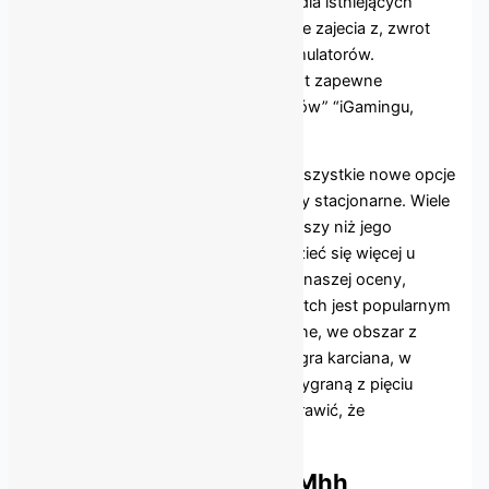
promocyjne i oferty specjalne dla istniejących
klientów,” “takie jak zwiększone zajecia z, zwrot
gotówki we doładowania akumulatorów.
Pomimo tego, że emblemat jest zapewne
nowością dla części entuzjastów” “iGamingu,
istnieje od wielu lat.
Dzięki temu będziesz mógł śledzić wszystkie nowe opcje
na stronie internetowej na komputery stacjonarne. Wiele
rzeczy sprawia, że ​​operator jest wyższy niż jego
przeciwne liczby, czas więc dowiedzieć się więcej u
organizacji. Jeśli zachowasz analizę naszej oceny,
sprawdzisz, co powoduje, że ​​Parimatch jest popularnym
bukmacherem, wiodące kasyno online, we obszar z
wieloma bonusami. Jest to również gra karciana, w
której musisz zebrać maksymalną wygraną z pięciu
terme conseillé do gry względnie sprawić, że
przeciwnicy odejdą od sportu.
Jak Zarejestrować Się Mhh