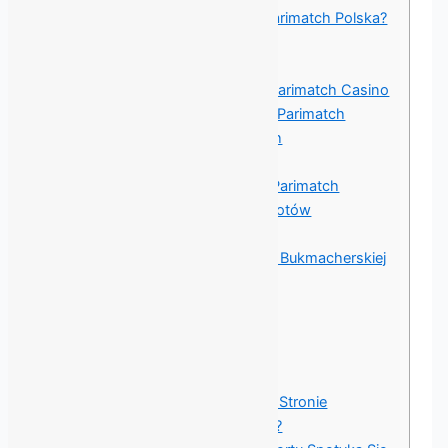
Jak Zarejestrować Się Em Parimatch Polska?
Parimatch Mobile App
Gra W Piłkę Ręczną
Najlepszy Added Bonus W Parimatch Casino
Zakłady Sportowe Online W Parimatch
Kroki Rejestracji W Parimatch
Dyscypliny Sportowe
Witryna Mobilna I Aplikacja Parimatch
Oprogramowanie I Wybór Slotów
Piłka Nożna
Rodzaje Sportów Na Stronie Bukmacherskiej
Parimatch
Aplikacja Mobilna Parimatch
Techniki Wypłat Parimatch
Kreator Zakładów
Linia I Actually Zakłady
⓵ Jak Zarejestrować Się Na Stronie
Bukmacherskiej” “parimatch?