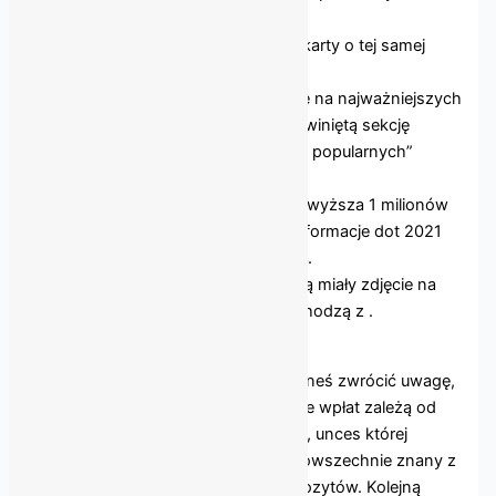
transakcje.
Głównym celem jest odkrycie karty o tej samej
wartości co joker.
Linia Parimatch koncentruje się na najważniejszych
wydarzeniach i ma dobrze rozwiniętą sekcję
przedmeczową dla większości popularnych”
“sportów i turniejów.
Platforma konsekwentnie przewyższa 1 milionów
stałych użytkowników, oraz informacje dot 2021
zeznajemy, że tego pragniemy.
Niektóre zakłady na żywo będą miały zdjęcie na
żywo, podczas gdy inni przychodzą z .
zaangażowaniem.
Kolejną trudnością, na którą powinieneś zwrócić uwagę,
jest in order to, że dostępne strategie wpłat zależą od
waluty, którą obsługujesz i lokalizacji, unces której
pochodzisz. Parimatch online jest powszechnie znany z
szerokiej oferty alternatywnych depozytów. Kolejną