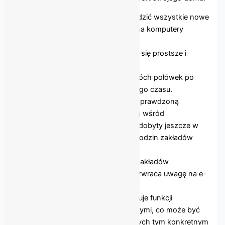
Dzięki temu będziesz mógł śledzić wszystkie nowe
opcje na stronie internetowej na komputery
stacjonarne.
Z nami zakłady sportowe stają się prostsze i
bardziej ekscytujące.
Ten sport składa się unces dwóch połówek po
czterdzieści pięć minut brudnego czasu.
Jest to bukmacher z historią, sprawdzoną
reputacją i actually autorytetem wśród
obstawiających, który został zdobyty jeszcze w
latach 90-tych, w czasach narodzin zakładów
bukmacherskich.
Parimatch może być znany z zakładów
sportowych, ale z pewnością zwraca uwagę na e-
sport.
Dodatkowo na platformie brakuje funkcji
związanych z wyścigami konnymi, co może być
wadą dla osób zainteresowanych tym konkretnym