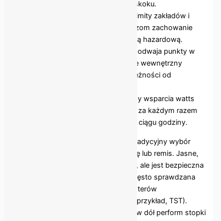
uczestnika na żadnym etapie skoku.
Dodatkowo, Parimatch ustala limity zakładów i
depozytów, umożliwiając graczom zachowanie
kontroli nad swoją działalnością hazardową.
Zewnętrzny pierścień bramki podwaja punkty w
zależności od powierzchni, the wewnętrzny
pierścień potraja punkty w zależności od
powierzchni.
Wypróbowaliśmy różne metody wsparcia watts
trzech różnych okresach” “we za każdym razem
otrzymywaliśmy odpowiedź w ciągu godziny.
Na przykład, możesz zlokalizować tradycyjny wybór
1×2, pozwalając ci wybrać zwycięzcę lub remis. Jasne,
platforma jest absolutnie więzieniem, ale jest bezpieczna
dla Primatch? Usługa jest również często sprawdzana
przez wiodących bukmacherów i testerów
oprogramowania kasyn online (jako przykład, TST).
Ponadto, w przypadku przewinięcia w dół perform stopki