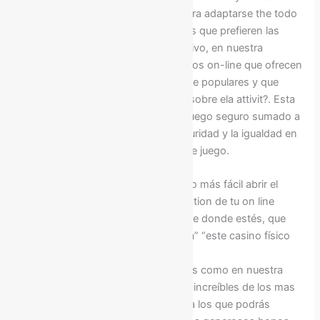
disadvantage límites de apuestas para adaptarse the todo
tipo sobre apostadores ya marine los que prefieren las
apuestas altas o bajas. Por este motivo, en nuestra
recomendación sólo incluimos casinos on-line que ofrecen
juegos de proveedores mundialmente populares y que
tiene una buena reputación ganada sobre ela attivit?. Esta
selección asegura un entorno para juego seguro sumado a
transparente, manteniendo una seguridad y la igualdad en
cada momento entre ma expertise de juego.
Como ahora sabrás, es mucho más fácil abrir el
navegador o incluso la application de tu on line
casino favorito y encajar desde donde estés, que
tener la cual desplazarte hasta” “este casino físico
más cercano.
Tanto durante nuestra web tais como en nuestra
app móvil encontrarás juegos increíbles de los mas
recomendables proveedores a los que podrás