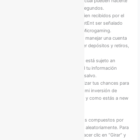
súper jackpots progresivos la cual pueden hacerte
millonario en cuestión sobre segundos.
Tantos lanzamientos fueron bien recibidos por el
público, lo que le permitió a NetEnt ser señalado
como desafecto principal de Microgaming.
Así como también registrarse, manejar una cuenta
de consumidor, soporte y fazer depósitos y retiros,
sin ningún incomodo.
Esto garantizará que el casino está sujeto an
estrictas regulaciones y la cual tu información
personal y financiera estará a salvo.
Estos bonos ayudan a maximizar tus chances para
ganar, al momento que haces mi inversión de
efectivo escasa o aun nula, tal y como estás a new
punto de localizar.
Las tragamonedas online child juegos compuestos por
rodillos o carretes virtuales que giran aleatoriamente. Para
jugar, solo debes fazer tu apuesta, hacer clic en “Girar” y