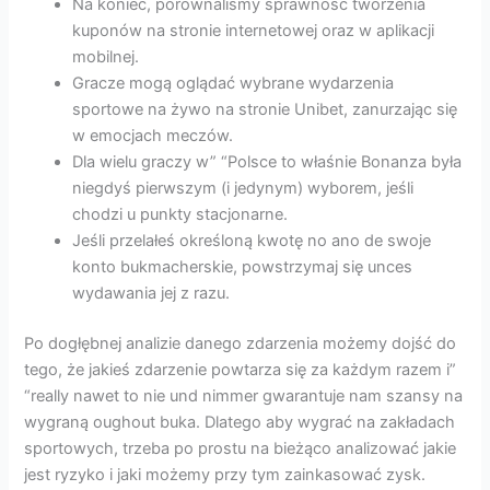
Na koniec, porównaliśmy sprawność tworzenia
kuponów na stronie internetowej oraz w aplikacji
mobilnej.
Gracze mogą oglądać wybrane wydarzenia
sportowe na żywo na stronie Unibet, zanurzając się
w emocjach meczów.
Dla wielu graczy w” “Polsce to właśnie Bonanza była
niegdyś pierwszym (i jedynym) wyborem, jeśli
chodzi u punkty stacjonarne.
Jeśli przelałeś określoną kwotę no ano de swoje
konto bukmacherskie, powstrzymaj się unces
wydawania jej z razu.
Po dogłębnej analizie danego zdarzenia możemy dojść do
tego, że jakieś zdarzenie powtarza się za każdym razem i”
“really nawet to nie und nimmer gwarantuje nam szansy na
wygraną oughout buka. Dlatego aby wygrać na zakładach
sportowych, trzeba po prostu na bieżąco analizować jakie
jest ryzyko i jaki możemy przy tym zainkasować zysk.