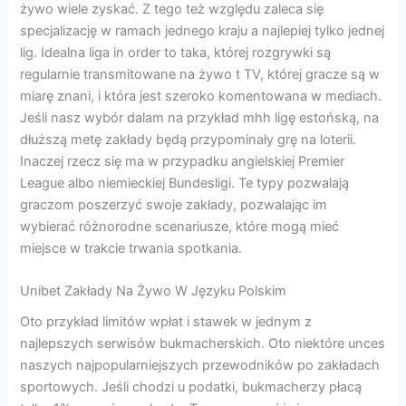
żywo wiele zyskać. Z tego też względu zaleca się
specjalizację w ramach jednego kraju a najlepiej tylko jednej
lig. Idealna liga in order to taka, której rozgrywki są
regularnie transmitowane na żywo t TV, której gracze są w
miarę znani, i która jest szeroko komentowana w mediach.
Jeśli nasz wybór dalam na przykład mhh ligę estońską, na
dłuższą metę zakłady będą przypominały grę na loterii.
Inaczej rzecz się ma w przypadku angielskiej Premier
League albo niemieckiej Bundesligi. Te typy pozwalają
graczom poszerzyć swoje zakłady, pozwalając im
wybierać różnorodne scenariusze, które mogą mieć
miejsce w trakcie trwania spotkania.
Unibet Zakłady Na Żywo W Języku Polskim
Oto przykład limitów wpłat i stawek w jednym z
najlepszych serwisów bukmacherskich. Oto niektóre unces
naszych najpopularniejszych przewodników po zakładach
sportowych. Jeśli chodzi u podatki, bukmacherzy płacą