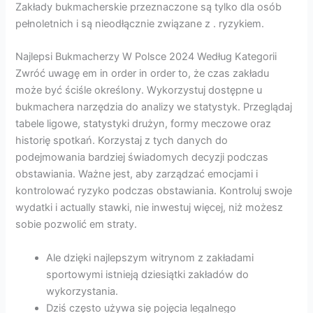
Zakłady bukmacherskie przeznaczone są tylko dla osób
pełnoletnich i są nieodłącznie związane z . ryzykiem.
Najlepsi Bukmacherzy W Polsce 2024 Według Kategorii
Zwróć uwagę em in order in order to, że czas zakładu
może być ściśle określony. Wykorzystuj dostępne u
bukmachera narzędzia do analizy we statystyk. Przeglądaj
tabele ligowe, statystyki drużyn, formy meczowe oraz
historię spotkań. Korzystaj z tych danych do
podejmowania bardziej świadomych decyzji podczas
obstawiania. Ważne jest, aby zarządzać emocjami i
kontrolować ryzyko podczas obstawiania. Kontroluj swoje
wydatki i actually stawki, nie inwestuj więcej, niż możesz
sobie pozwolić em straty.
Ale dzięki najlepszym witrynom z zakładami
sportowymi istnieją dziesiątki zakładów do
wykorzystania.
Dziś często używa się pojęcia legalnego