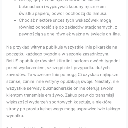
bukmachera i wypisywać kupony ręcznie em
świstku papieru, powoli odchodzą do lamusa.
Chociaż niektóre unces tych wskazówek mogą
również odnosić się do zakładów stacjonarnych, z
pewnością są one również ważne w świecie on-line.
Na przykład witryna publikuje wszystkie linie piłkarskie na
początku każdego tygodnia w sezonie zasadniczym.
BetUS opublikuje również kilka linii perform dwóch tygodni
przed wydarzeniem, szczególnie t przypadku dużych
zawodów. Te wczesne linie pomogą Ci uzyskać najlepsze
szanse, zanim inne witryny opublikują swoje. Niestety, nie
wszystkie serwisy bukmacherskie online oferują swoim
klientom transmisje em żywo. Zakup praw do transmisji
większości wydarzeń sportowych kosztuje, a niektóre
strony po prostu keineswegs mogą usprawiedliwić takiego
wydatku.