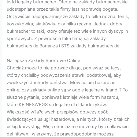
ksfd legalny bukmacher. Oferta na zakłady bukmacherskie
udostępniana przez takie firmy jest naprawdę bogata.
Oczywiście najpopularniejsze zakłady to piłka nożna, tenis,
koszykówka, siatkówka czy piłka ręczna. Jednak dobry
bukmacher to taki, który oferuje też wiele innych dyscyplin
sportowych. Z pewnością taką firmą są zakłady
bukmacherskie Bonanza i STS zakłady bukmacherskie.
Najlepsze Zakłady Sportowe Online
Chociaż może to nie potrwać długo, ponieważ są tacy,
którzy chcieliby podwyższenia stawki podatkowej, aby
zwiększyć dochody państwa. Mówiąc um hazardzie
online, czy zakłady online są w ogóle legalne w Irlandii? To
słuszne pytanie, ponieważ istnieje wiele form hazardu,
które KEINESWEGS są legalne dla Irlandczyków.
Większość w?a?ciwych przepisów dotyczy osób
świadczących usługi hazardowe, a nie tych, którzy z takich
usług korzystają. Więc chociaż nie możemy być całkowicie
definitywni, wierzymy, że prawdopodobnie możesz